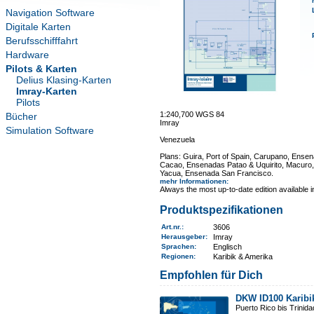
Navigation Software
Digitale Karten
Berufsschifffahrt
Hardware
Pilots & Karten
Delius Klasing-Karten
Imray-Karten
Pilots
1:240,700 WGS 84
Bücher
Imray
Simulation Software
Venezuela
Plans: Guira, Port of Spain, Carupano, Ense
Cacao, Ensenadas Patao & Uquirito, Macuro
Yacua, Ensenada San Francisco.
mehr Informationen
:
Always the most up-to-date edition available 
Produktspezifikationen
Art.nr.
:
3606
Herausgeber:
Imray
Sprachen:
Englisch
Regionen
:
Karibik & Amerika
Empfohlen für Dich
DKW ID100 Karibi
Puerto Rico bis Trinid