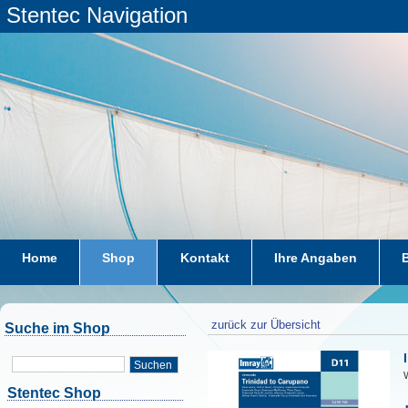
Stentec Navigation
Home
Shop
Kontakt
Ihre Angaben
zurück zur Übersicht
Suche im Shop
Suchen
W
Stentec Shop