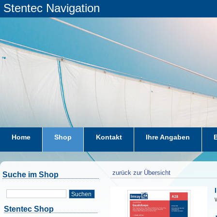
Stentec Navigation
Home
Shop
Kontakt
Ihre Angaben
zurück zur Übersicht
Suche im Shop
Suchen
W
Stentec Shop