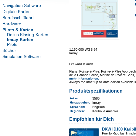
Navigation Software
Digitale Karten
Berufsschifffahrt
Hardware
Pilots & Karten
Delius Klasing-Karten
Imray-Karten
Pilots
1:150,000 WGS 84
Bücher
Imray
Simulation Software
Leeward Islands
Plans: Pointe-à-Pitre, Pointe-à-Pitre Approa
de la Grande Saline, Marine de Rivière Sens, I
mehr Informationen
:
Always the most up-to-date edition available 
Produktspezifikationen
Art.nr.
:
3586
Herausgeber:
Imray
Sprachen:
Englisch
Regionen
:
Karibik & Amerika
Empfohlen für Dich
DKW ID100 Karibi
Puerto Rico bis Trinid