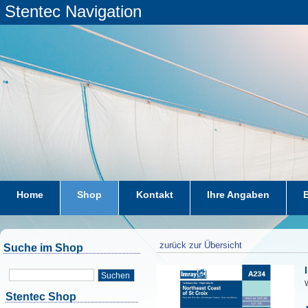
Stentec Navigation
Home
Shop
Kontakt
Ihre Angaben
zurück zur Übersicht
Suche im Shop
Suchen
W
Stentec Shop