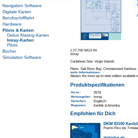
Navigation Software
Digitale Karten
Berufsschifffahrt
Hardware
Pilots & Karten
Delius Klasing-Karten
Imray-Karten
Pilots
1:27,700 WGS 84
Bücher
Imray
Simulation Software
Caribbean Sea- Virgin Islands
Plans: Salt River Bay, Christiansted Harbour
mehr Informationen
:
Always the most up-to-date edition available 
Produktspezifikationen
Art.nr.
:
3578
Herausgeber:
Imray
Sprachen:
Englisch
Regionen
:
Karibik & Amerika
Empfohlen für Dich
DKW ID100 Karibi
Puerto Rico bis Trinid
Verfügbar als