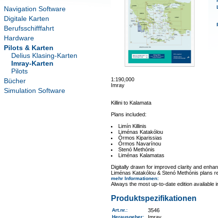
Navigation Software
Digitale Karten
Berufsschifffahrt
Hardware
Pilots & Karten
Delius Klasing-Karten
Imray-Karten
Pilots
1:190,000
Bücher
Imray
Simulation Software
Killini to Kalamata
Plans included:
Limín Killinis
Liménas Katakólou
Órmos Kiparissias
Órmos Navarínou
Stenó Methónis
Liménas Kalamatas
Digitally drawn for improved clarity and enhan
Liménas Katakólou & Stenó Methónis plans r
mehr Informationen
:
Always the most up-to-date edition available 
Produktspezifikationen
Art.nr.
:
3546
Herausgeber:
Imray