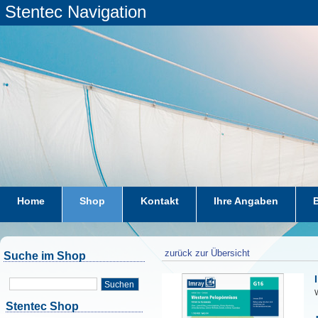
Stentec Navigation
Home
Shop
Kontakt
Ihre Angaben
zurück zur Übersicht
Suche im Shop
Suchen
W
Stentec Shop