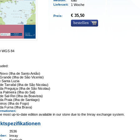
Medium
:
folio
Lieferzeit
:
1 Woche
€ 35,50
Preis:
bestellen
00 WGS 84
luded:
Novo (Ilha de Santo Antão)
Grande (Ilha de São Vicente)
e Santa Luzia
de Tarrafal (Ilha de São Nicolau)
da Preguiça (Ilha de São Nicolau)
a Palmeira (Ilha do Sal)
de Sal-Rei (Ilha da Boavista)
da Praia (Ilha de Santiago)
iros (Ilha do Fogo)
da Furna (Ilha Brava)
ormationen
:
e most up-to-date edition available in our store due to the Imray exchange system.
ktspezifikationen
3536
eber:
Imray
n: