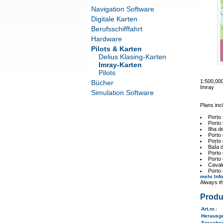
Navigation Software
Digitale Karten
Berufsschifffahrt
Hardware
Pilots & Karten
Delius Klasing-Karten
Imray-Karten
Pilots
1:500,0
Bücher
Imray
Simulation Software
Plans inc
Porto 
Porto 
Ilha d
Porto 
Porto 
BaÍa d
Porto 
Porto 
Cavale
Porto 
mehr Inf
Always th
Produ
Art.nr.
:
Herausg
Sprache