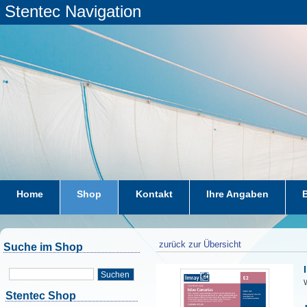
Stentec Navigation
Home
Shop
Kontakt
Ihre Angaben
zurück zur Übersicht
Suche im Shop
Suchen
W
Stentec Shop