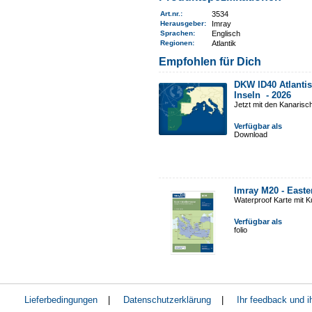
Art.nr.
:
3534
Herausgeber:
Imray
Sprachen:
Englisch
Regionen
:
Atlantik
Empfohlen für Dich
DKW ID40 Atlantis
Inseln -
2026
Jetzt mit den Kanarisc
Verfügbar als
Download
Imray M20 - East
Waterproof Karte mit 
Verfügbar als
folio
Lieferbedingungen
|
Datenschutzerklärung
|
Ihr feedback und 