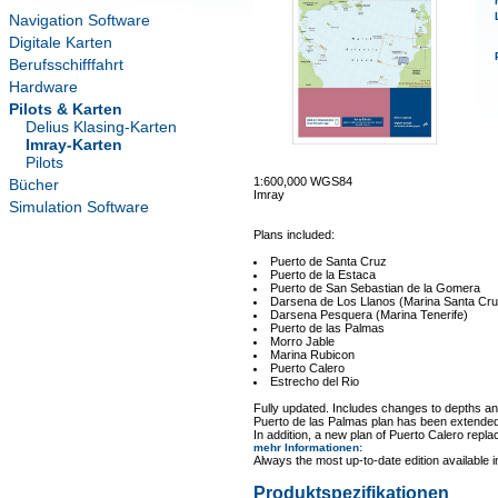
Navigation Software
Digitale Karten
Berufsschifffahrt
Hardware
Pilots & Karten
Delius Klasing-Karten
Imray-Karten
Pilots
1:600,000 WGS84
Bücher
Imray
Simulation Software
Plans included:
Puerto de Santa Cruz
Puerto de la Estaca
Puerto de San Sebastian de la Gomera
Darsena de Los Llanos (Marina Santa Cru
Darsena Pesquera (Marina Tenerife)
Puerto de las Palmas
Morro Jable
Marina Rubicon
Puerto Calero
Estrecho del Rio
Fully updated. Includes changes to depths a
Puerto de las Palmas plan has been extended
In addition, a new plan of Puerto Calero repla
mehr Informationen
:
Always the most up-to-date edition available 
Produktspezifikationen