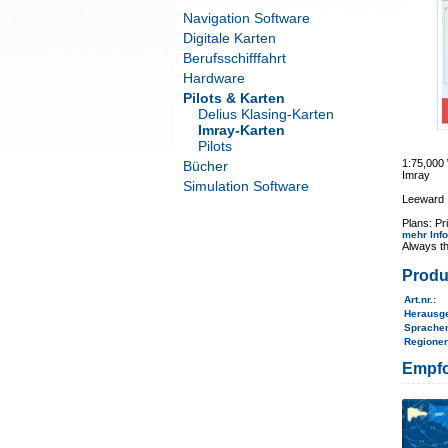
Navigation Software
Digitale Karten
Berufsschifffahrt
Hardware
Pilots & Karten
Delius Klasing-Karten
Imray-Karten
Pilots
1:75,00
Bücher
Imray
Simulation Software
Leeward 
Plans: P
mehr Inf
Always th
Produ
Art.nr.
:
Herausg
Sprache
Regione
Empfo