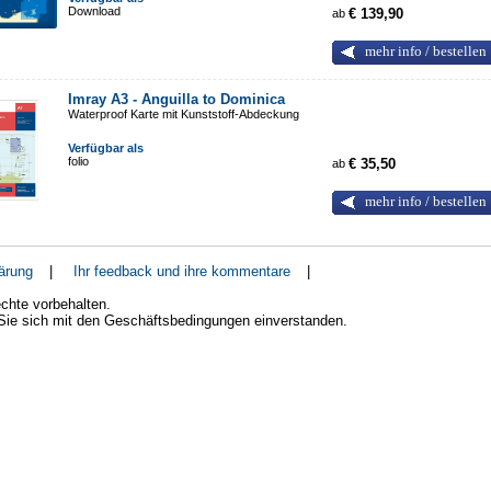
Download
ab
€ 139,90
mehr info / bestellen
Imray A3 - Anguilla to Dominica
Waterproof Karte mit Kunststoff-Abdeckung
Verfügbar als
folio
ab
€ 35,50
mehr info / bestellen
ärung
|
Ihr feedback und ihre kommentare
|
chte vorbehalten.
 Sie sich mit den Geschäftsbedingungen einverstanden.