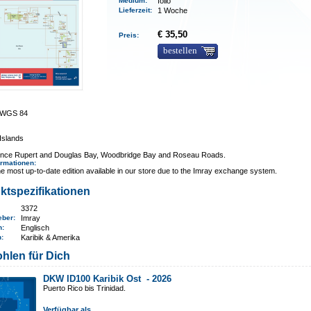
Medium
:
folio
Lieferzeit
:
1 Woche
€ 35,50
Preis:
bestellen
0 WGS 84
Islands
rince Rupert and Douglas Bay, Woodbridge Bay and Roseau Roads.
ormationen
:
e most up-to-date edition available in our store due to the Imray exchange system.
ktspezifikationen
3372
eber:
Imray
n:
Englisch
n
:
Karibik & Amerika
hlen für Dich
DKW ID100 Karibik Ost -
2026
Puerto Rico bis Trinidad.
Verfügbar als