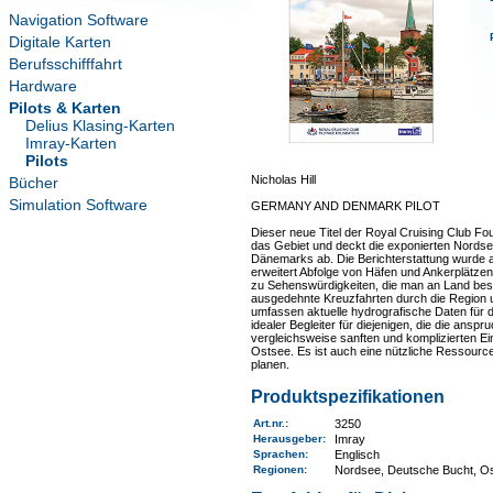
Navigation Software
Digitale Karten
Berufsschifffahrt
Hardware
Pilots & Karten
Delius Klasing-Karten
Imray-Karten
Pilots
Nicholas Hill
Bücher
Simulation Software
GERMANY AND DENMARK PILOT
Dieser neue Titel der Royal Cruising Club Fou
das Gebiet und deckt die exponierten Nords
Dänemarks ab. Die Berichterstattung wurde a
erweitert Abfolge von Häfen und Ankerplätzen
zu Sehenswürdigkeiten, die man an Land besu
ausgedehnte Kreuzfahrten durch die Region u
umfassen aktuelle hydrografische Daten für 
idealer Begleiter für diejenigen, die die ans
vergleichsweise sanften und komplizierten 
Ostsee. Es ist auch eine nützliche Ressource 
planen.
Produktspezifikationen
Art.nr.
:
3250
Herausgeber:
Imray
Sprachen:
Englisch
Regionen
:
Nordsee, Deutsche Bucht, O