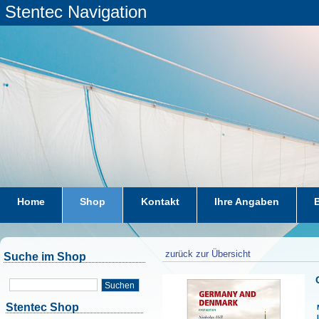
Stentec Navigation
Home
Shop
Kontakt
Ihre Angaben
zurück zur Übersicht
Suche im Shop
Suchen
Stentec Shop