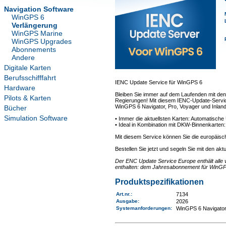
Navigation Software
WinGPS 6
Verlängerung
WinGPS Marine
WinGPS Upgrades
Abonnements
Andere
Digitale Karten
Berufsschifffahrt
IENC Update Service für WinGPS 6
Hardware
Bleiben Sie immer auf dem Laufenden mit den
Pilots & Karten
Regierungen! Mit diesem IENC-Update-Service 
WinGPS 6 Navigator, Pro, Voyager und Inland
Bücher
Simulation Software
• Immer die aktuellsten Karten: Automatisch
• Ideal in Kombination mit DKW-Binnenkarten
Mit diesem Service können Sie die europäisc
Bestellen Sie jetzt und segeln Sie mit den akt
Der ENC Update Service Europe enthält alle 
enthalten: dem Jahresabonnement für WinGP
Produktspezifikationen
Art.nr.
:
7134
Ausgabe:
2026
Systemanforderungen
:
WinGPS 6 Navigator,