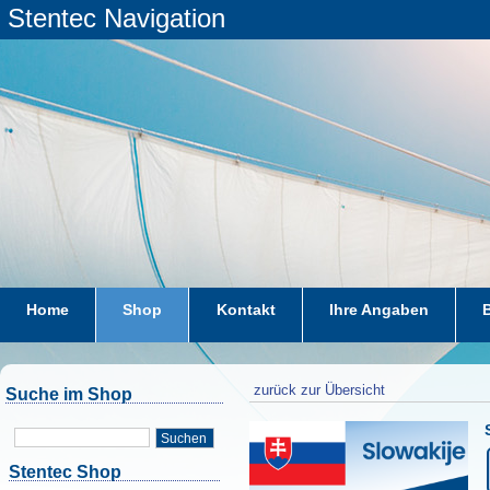
Stentec Navigation
Home
Shop
Kontakt
Ihre Angaben
zurück zur Übersicht
Suche im Shop
Suchen
Stentec Shop