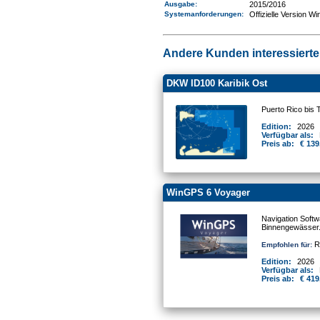
Ausgabe:
2015/2016
Systemanforderungen
:
Offizielle Version W
Andere Kunden interessierten
DKW ID100 Karibik Ost
Puerto Rico bis 
Edition:
2026
Verfügbar als:
Preis ab:
€ 139
WinGPS 6 Voyager
Navigation Softw
Binnengewässer
Re
Empfohlen für:
Edition:
2026
Verfügbar als:
Preis ab:
€ 419