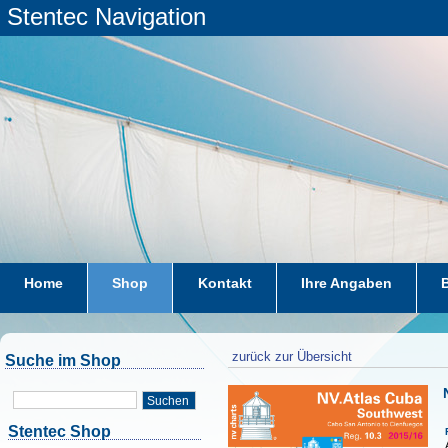
Stentec Navigation
Home
Shop
Kontakt
Ihre Angaben
zurück zur Übersicht
Suche im Shop
Suchen
Stentec Shop