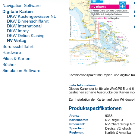
Navigation Software
Digitale Karten
DKW Küstengewässer NL
DKW Binnenschiffahrt
DKW International
DKW Imray
DKW Delius Klasing
NV-Verlag
Berufsschifffahrt
Hardware
Pilots & Karten
Bücher
Simulation Software
Kombinationspaket mit Papier- und digitale Ka
mehr Informationen
:
Dieses Kartenset ist für alle WinGPS 5 und 6
gestochen scharfe Ausdrucke der Karten mög
Zur Installation der Karten auf dem Window
Produktspezifikationen
Art.nr.
:
9333
Kartenname
:
NV Reg10.3
Produzent:
NV Chart Group G
Sprachen:
Deutsch/Englisch
Regionen
:
Karibik & Amerika