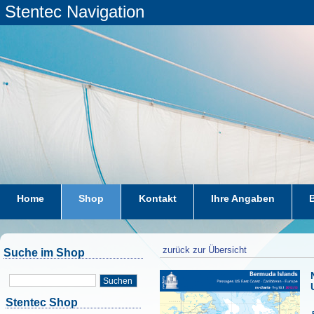
Stentec Navigation
Home
Shop
Kontakt
Ihre Angaben
zurück zur Übersicht
Suche im Shop
Suchen
Stentec Shop