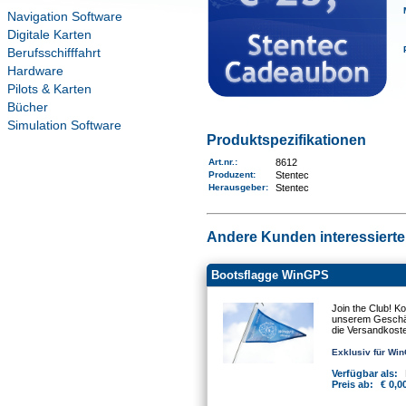
Navigation Software
Digitale Karten
Berufsschifffahrt
Hardware
Pilots & Karten
Bücher
Simulation Software
Produktspezifikationen
Art.nr.
:
8612
Produzent:
Stentec
Herausgeber:
Stentec
Andere Kunden interessierten
Bootsflagge WinGPS
Join the Club! K
unserem Geschäft
die Versandkost
Exklusiv für Wi
Verfügbar als:
Preis ab:
€ 0,0