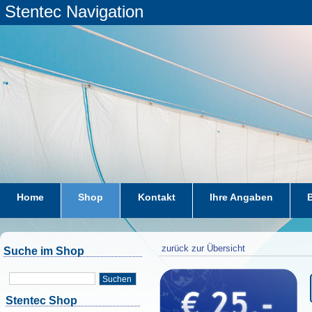
Stentec Navigation
Home
Shop
Kontakt
Ihre Angaben
zurück zur Übersicht
Suche im Shop
Suchen
Stentec Shop