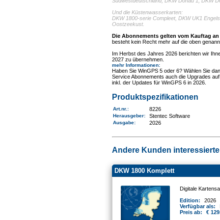
Südwestdeutschland, DKW Donau 1, DKW D
Und die Küstenwasserkarten:
DKW 1800-serie Compleet, DKW UK1 Engelse
Oostzeekust.
Die Abonnements gelten vom Kauftag an b
besteht kein Recht mehr auf die oben genannt
Im Herbst des Jahres 2026 berichten wir Ihnen
2027 zu übernehmen.
mehr Informationen
:
Haben Sie WinGPS 5 oder 6? Wählen Sie da
Service Abonnements auch die Upgrades auf 
inkl. der Updates für WinGPS 6 in 2026.
Produktspezifikationen
Art.nr.
:
8226
Herausgeber:
Stentec Software
Ausgabe:
2026
Andere Kunden interessierten
DKW 1800 Komplett
Digitale Kartens
Edition:
2026
Verfügbar als:
Preis ab:
€ 129