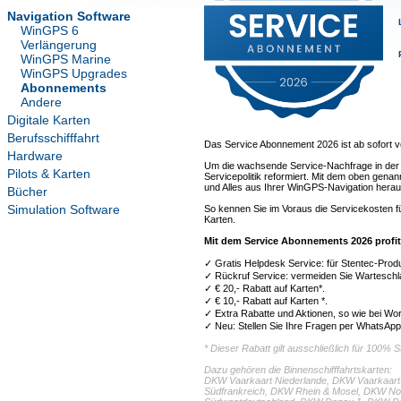
Navigation Software
WinGPS 6
Verlängerung
WinGPS Marine
WinGPS Upgrades
Abonnements
Andere
Digitale Karten
Berufsschifffahrt
Das Service Abonnement 2026 ist ab sofort v
Hardware
Um die wachsende Service-Nachfrage in der I
Pilots & Karten
Servicepolitik reformiert. Mit dem oben gen
und Alles aus Ihrer WinGPS-Navigation herau
Bücher
Simulation Software
So kennen Sie im Voraus die Servicekosten f
Karten.
Mit dem Service Abonnements 2026 profiti
✓ Gratis Helpdesk Service: für Stentec-Produk
✓ Rückruf Service: vermeiden Sie Warteschla
✓ € 20,- Rabatt auf Karten*.
✓ € 10,- Rabatt auf Karten *.
✓ Extra Rabatte und Aktionen, so wie bei Wo
✓ Neu: Stellen Sie Ihre Fragen per WhatsApp
* Dieser Rabatt gilt ausschließlich für 100%
Dazu gehören die Binnenschifffahrtskarten:
DKW Vaarkaart Niederlande, DKW Vaarkaart 
Südfrankreich, DKW Rhein & Mosel, DKW N