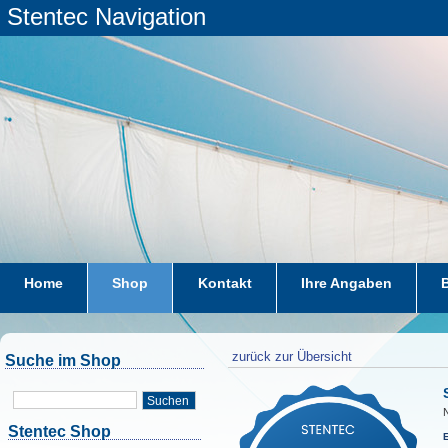
Stentec Navigation
Home
Shop
Kontakt
Ihre Angaben
zurück zur Übersicht
Suche im Shop
Suchen
Stentec Shop