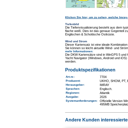
Klicken Sie hier, um zu sehen, welche Imray-
Tiefenbild
Die Tiefenvisualisierung besteht aus dem typ
flache weiß. Dies ist das genaue Gegentei
Englischen & Schottische Ostküste.
Wind und Strom
Dieser Kartensatz ist eine ideale Kombinat
Sie können so leicht aktuelle Wind- und Ström
mehr Informationen
:
Die DKW Kartensätze sind in WinGPS 5 und 
Yacht Navigator (Windows, Android und iOS) 
werden.
Produktspezifikationen
Art.nr.
:
7704
Produzent:
UKHO, SHOM, PT, 
Herausgeber:
IMRAY
Sprachen:
Englisch.
Regionen
:
Atlantik
Ausgabe:
2026
Systemanforderungen
:
Offizielle Version 
495MB Speicherplat
Andere Kunden interessierten