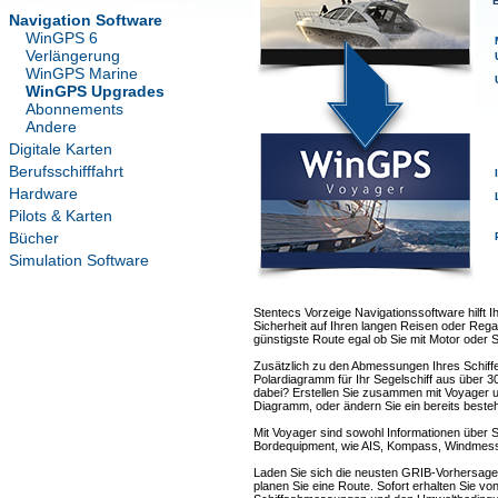
E
Navigation Software
WinGPS 6
Verlängerung
WinGPS Marine
WinGPS Upgrades
Abonnements
Andere
Digitale Karten
Berufsschifffahrt
Hardware
Pilots & Karten
Bücher
Simulation Software
Stentecs Vorzeige Navigationssoftware hilft I
Sicherheit auf Ihren langen Reisen oder Rega
günstigste Route egal ob Sie mit Motor oder S
Zusätzlich zu den Abmessungen Ihres Schif
Polardiagramm für Ihr Segelschiff aus über 30
dabei? Erstellen Sie zusammen mit Voyager
Diagramm, oder ändern Sie ein bereits beste
Mit Voyager sind sowohl Informationen über S
Bordequipment, wie AIS, Kompass, Windmesser
Laden Sie sich die neusten GRIB-Vorhersage
planen Sie eine Route. Sofort erhalten Sie v