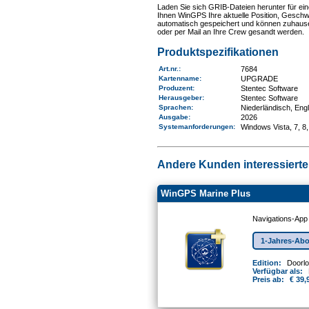
Laden Sie sich GRIB-Dateien herunter für ei
Ihnen WinGPS Ihre aktuelle Position, Gesch
automatisch gespeichert und können zuhause 
oder per Mail an Ihre Crew gesandt werden.
Produktspezifikationen
Art.nr.
:
7684
Kartenname
:
UPGRADE
Produzent:
Stentec Software
Herausgeber:
Stentec Software
Sprachen:
Niederländisch, Eng
Ausgabe:
2026
Systemanforderungen
:
Windows Vista, 7, 8,
Andere Kunden interessierten
WinGPS Marine Plus
Navigations-App
1-Jahres-Ab
Edition:
Doorl
Verfügbar als:
Preis ab:
€ 39,