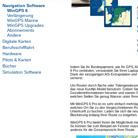
Navigation Software
WinGPS 6
Verlängerung
WinGPS Marine
WinGPS Upgrades
Abonnements
Andere
Digitale Karten
Berufsschifffahrt
Hardware
Pilots & Karten
Bücher
Indem Sie Ihr Bordequipment, wie Ihr GPS, A
6 Pro verbinden, verwandeln Sie Ihren Laptop
Simulation Software
Dank der einzigartigen AIS-Extrapolation und
sicherer.
Um Routen durch flache oder Tidengewässer 
das neue Kustfijn-Model benutzen. Geben Sie d
Gezeiteninformationen herunter und starten 
welchen Stellen Sie genug Wasser unter Ihre
Mit WinGPS 6 Pro ist es sehr einfach mehrtäg
welchen Ort Sie zu den Vorgeschriebenen Ru
Unterkunft zu buchen. Laden Sie sich die n
Blockierung entlang Ihrer Route zu entgehen.
WinGPS 6 Pro bietet Ihnen die Möglichkeit me
So können Sie zum Beispiel ein Fenster nutz
anderes für die Gesamtansicht Ihrer Route.