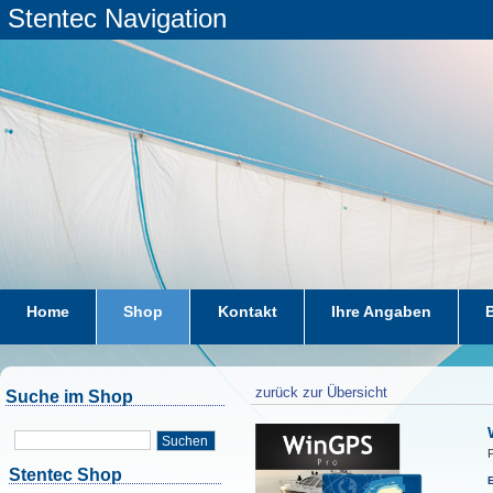
Stentec Navigation
Home
Shop
Kontakt
Ihre Angaben
zurück zur Übersicht
Suche im Shop
Suchen
P
Stentec Shop
E