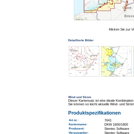
Klicken Sie zur V
Detaillierte Bilder
Wind und Strom
Dieser Kartensatz ist eine ideale Kombinat
Sie können so leicht aktuelle Wind- und Ström
Produktspezifikationen
Art.nr.
:
7641
Kartenname
:
DKW 1600/1800
Produzent:
Stentec Software
Herausgeber:
Stentec Software