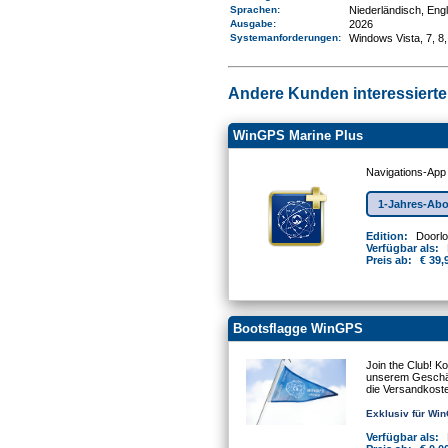
Sprachen:
Niederländisch, Eng
Ausgabe:
2026
Systemanforderungen
:
Windows Vista, 7, 8,
Andere Kunden interessierten
WinGPS Marine Plus
Navigations-App
1-Jahres-Ab
Edition:
Doorl
Verfügbar als:
Preis ab:
€ 39,
Bootsflagge WinGPS
Join the Club! K
unserem Geschäft
die Versandkost
Exklusiv für Wi
Verfügbar als: