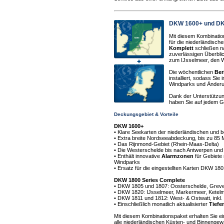
DKW 1600+ und DK
Mit diesem Kombinatio
für die niederländisc
Komplett
schließen n
zuverlässigen Überblic
zum IJsselmeer, den W
Die wöchentlichen
Ber
installiert, sodass Si
Windparks und Änderu
Dank der Unterstützu
haben Sie auf jedem Ge
Deckungsgebiet & Vorteile
DKW 1600+
• Klare Seekarten der niederländischen und 
• Extra breite Nordseeabdeckung, bis zu 85 M
• Das Rijnmond-Gebiet (Rhein-Maas-Delta)
• Die Westerschelde bis nach Antwerpen und
• Enthält innovative
Alarmzonen
für Gebiete
Windparks
• Ersatz für die eingestellten Karten DKW 18
DKW 1800 Series Complete
• DKW 1805 und 1807: Oosterschelde, Greveli
• DKW 1820: IJsselmeer, Markermeer, Ketel
• DKW 1811 und 1812: West- & Ostwatt, inkl
• Einschließlich monatlich aktualisierter
Tiefe
Mit diesem Kombinationspaket erhalten Sie ein
alle niederländischen Küsten- und Binnengewäs