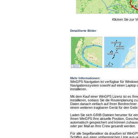
Klicken Sie zur V
Detaillierte Bilder
Mehr Informationen:
WinGPS Navigation ist verfügbar für Windows
Navigationssystem sowohl auf einen Laptop 
installieren.
Mit dem Kauf einer WinGPS Lizenz ist es Ihn
installieren, sodass Sie die Routenplanung 
Daten danach einfach auf Ihren Bordrechner zu
einem weiteren tragbaren Gerät für den Geb
Laden Sie sich GRIB-Dateien herunter für ei
Ihnen WinGPS Ihre aktuelle Position, Gesch
automatisch gespeichert und können zuhause
oder per Mail an Ihre Crew gesandt werden.
Für alle Segelfanatiker da draußen ist WinG
Schiffes aus einer umfangreichen Liste aus u