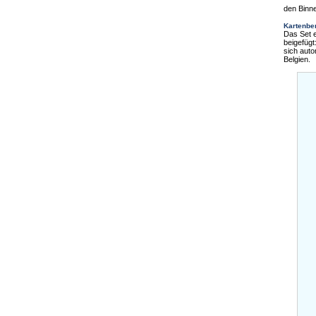
den Binn
Kartenbe
Das Set e
beigefüg
sich aut
Belgien.