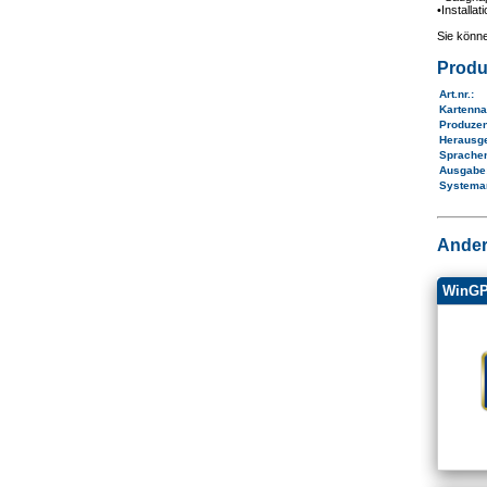
•Installat
Sie könne
Produ
Art.nr.
:
Kartenn
Produze
Herausg
Sprache
Ausgab
Systema
Ander
WinGP