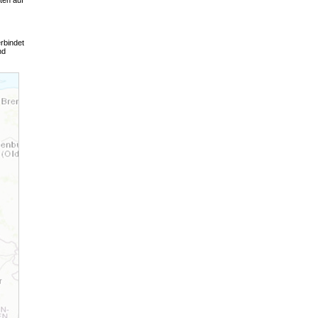
ten auf
rbindet
nd