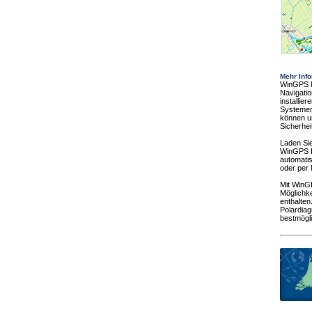
Mehr Inf
WinGPS Na
Navigati
installie
Systemen
können um
Sicherhei
Laden Si
WinGPS I
automati
oder per 
Mit WinG
Möglichke
enthalten
Polardiag
bestmögl