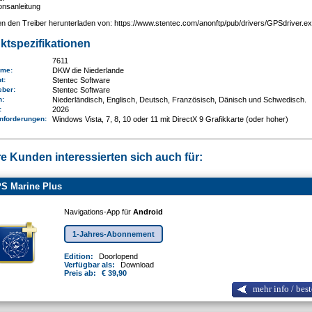
ionsanleitung
n den Treiber herunterladen von: https://www.stentec.com/anonftp/pub/drivers/GPSdriver.e
ktspezifikationen
7611
ame
:
DKW die Niederlande
nt:
Stentec Software
eber:
Stentec Software
n:
Niederländisch, Englisch, Deutsch, Französisch, Dänisch und Schwedisch.
e:
2026
nforderungen
:
Windows Vista, 7, 8, 10 oder 11 mit DirectX 9 Grafikkarte (oder hoher)
e Kunden interessierten sich auch für:
S Marine Plus
Navigations-App für
Android
1-Jahres-Abonnement
Edition:
Doorlopend
Verfügbar als:
Download
Preis ab:
€ 39,90
mehr info / best