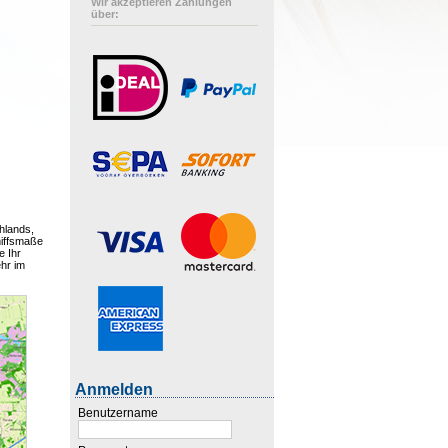
Wir akzeptieren Zahlungen
über:
hlands,
hiffsmaße
e Ihr
hr im
Anmelden
Benutzername