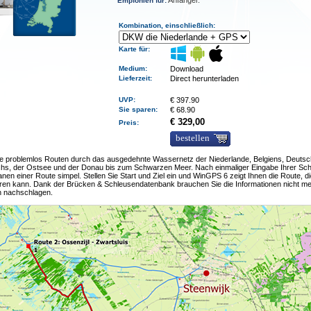
Anfänger.
Empfohlen für:
Kombination, einschließlich:
Karte für:
Medium
:
Download
Lieferzeit
:
Direct herunterladen
UVP:
€
397.90
Sie sparen:
€
68.90
€ 329,00
Preis:
bestellen
ie problemlos Routen durch das ausgedehnte Wassernetz der Niederlande, Belgiens, Deutsc
chs, der Ostsee und der Donau bis zum Schwarzen Meer. Nach einmaliger Eingabe Ihrer Sc
lanen einer Route simpel. Stellen Sie Start und Ziel ein und WinGPS 6 zeigt Ihnen die Route, di
ahren kann. Dank der Brücken & Schleusendatenbank brauchen Sie die Informationen nicht me
 nachschlagen.