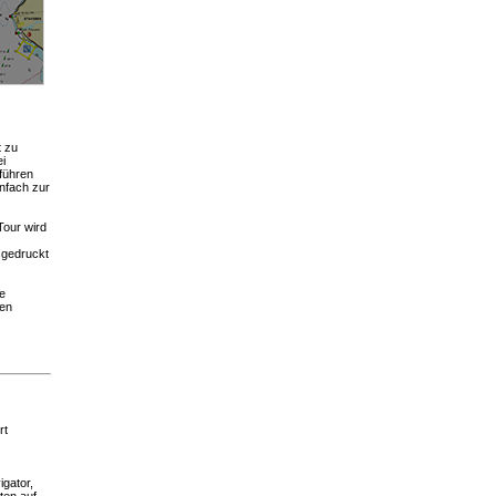
t zu
ei
führen
infach zur
Tour wird
sgedruckt
ie
den
rt
igator,