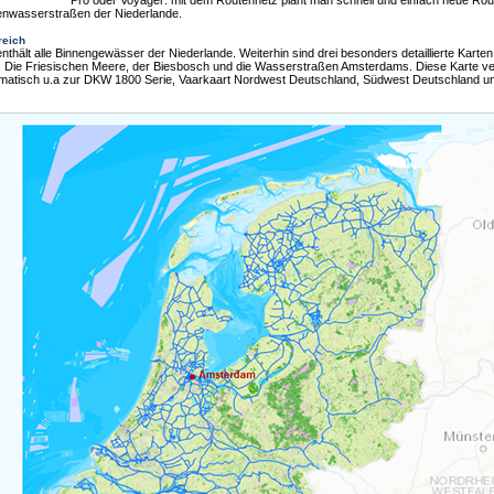
Pro oder Voyager: mit dem Routennetz plant man schnell und einfach neue Rou
enwasserstraßen der Niederlande.
reich
nthält alle Binnengewässer der Niederlande. Weiterhin sind drei besonders detaillierte Karten
t: Die Friesischen Meere, der Biesbosch und die Wasserstraßen Amsterdams. Diese Karte ve
omatisch u.a zur DKW 1800 Serie, Vaarkaart Nordwest Deutschland, Südwest Deutschland u