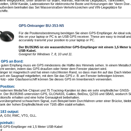
ene Wegepunkte, unter anderen für Bojen, Marinas, Marrekrite Liegeplätze, Tankstellen,
tellen, UKW-Kanäle, Ladestationen für elektronische Boote und Kreuzungen der ‘Varen Doe
Außerdem beinhaltet das Set Wasserstraßen-Verkehrszeichen und VIN-Liegeplätze für
hiffe.
GPS-Ontvanger BU-353-N5
Für die Positionsbestimmung benötigen Sie einen GPS-Empfänger. An ideal solut
this on your laptop or PC is an USB GPS receiver. These are easy to install an
accurately transmit your position to your laptop or PC.
Der BU353N5 ist ein wasserdichter GPS-Empfänger mit einem 1,5 Meter 
USB-Kabel.
Geeignet für Windows 7, 8, 10 und 11.
n GPS an Bord:
n guten Empfang muss ein GPS mindestens die Hälfte des Himmels sehen. In einem Metallsch
icht werden, indem das GPS draußen oder hinter dem Fenster platziert wird.
änger ist magnetisch und hat einen rutschfesten Rand, so dass man ihn auf das Dach klebe
uch ein Saugnapf mitgeliefert, mit dem Sie das GPS z. B. am Fenster befestigen können.
 Holz- oder Glasfaserschiff können Sie dieses GPS im Innenbereich verwenden.
Position:
modernen MediaTek-Chipset und 75 Tracking-Kanälen ist dies ein sehr empfindlicher GNSS-
r. Der BU353N5 unterstützt GPS, GLONASS, Galileo, BeiDou, QZSS und SBAS, wodurch Si
itionsfix erhalten und eine hohe Genauigkeit beibehalten.
vorübergehend schwachem Signal, zum Beispiel beim Durchfahren unter einer Brücke, bleibt
dank der hohen Empfindlichkeit von ?165 dBm stabil erhalten.
183 output:
A, GSV, RMC, VTG, GLL.
sinhalt::
5 GPS-Empfänger mit 1,5 Meter USB-Kabel
pf