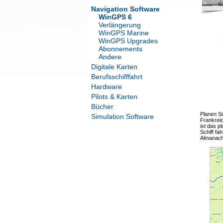
Navigation Software
WinGPS 6
Verlängerung
WinGPS Marine
WinGPS Upgrades
Abonnements
Andere
Digitale Karten
Berufsschifffahrt
Hardware
Pilots & Karten
Bücher
Planen S
Simulation Software
Frankrei
ist das p
Schiff f
Almanach