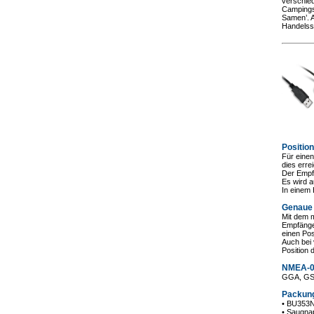
verschied
Campings
Samen’. 
Handelssc
Positio
Für eine
dies erre
Der Empf
Es wird a
In einem
Genaue 
Mit dem 
Empfänge
einen Pos
Auch bei 
Position 
NMEA-0
GGA, GS
Packung
• BU353N
• Saugna