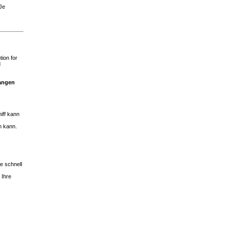
 Je
ion for
d
langen
iff kann
n kann.
e schnell
 Ihre