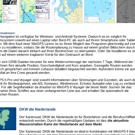
ormationen:
vigation ist verfügbar für Windows- und Android-Systeme. Dadurch ist es möglich Ihr
onssystem sowohl auf einen Laptop oder Bord-PC als auch auf Ihrem Smartphone oder Table
ren. Mit dem Kauf einer WinGPS Lizenz ist es Ihnen Möglich das Programm gleichzeitig auf zw
 zu installieren, sodass Sie die Routenplanung zu Hause auf einem großen Bildschirm durch
 die Daten danach einfach auf Ihren Bordrechner zu überspielen. Oder Sie installieren es e
t auf einem weiteren tragbaren Gerät für den Gebrauch an Bord.
e sich GRIB-Dateien herunter für eine Wettervorhersage der nächsten 7 Tage. Während der 
hnen Ihre aktuelle Position, Geschwindigkeit und Kurs angeben. Gesegelte Routen werden
sch gespeichert und können zuhause detailliert begutachtet werden. Außerdem könne sie au
Mail an Ihre Crew gesandt werden.
PS 6 Pro und Voyager sind sowohl Informationen über Strömungen und Gezeiten, als auch d
it Ihr Bordequipment, wie AIS, Kompass, Windmesser, Echolot, Autopilot oder Log zu verbin
. Für alle Segelfanatiker da draußen ist WinGPS 6 Voyager die beste Wahl. Suchen Sie das
ramm Ihres Schiffes aus einer umfangreichen Liste aus und erhalten Sie automatisch die
ichen Routen.
DKW die Niederlande
Der Kartensatz DKW die Niederlande ist für Bootsfahrer und die Berufsschifffah
entwickelt worden. Durch die regelmäßigen Updates ist dies
die aktuellste
Wasserstraßen-Karte der Niederlande auf dem Markt
.
Der Kartensatz DKW die Niederlande ist ideal in Kombination mit WinGPS 6 Nav