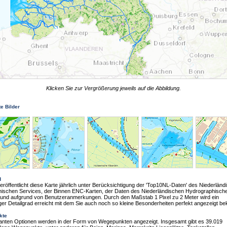
Klicken Sie zur Vergrößerung jeweils auf die Abbildung.
te Bilder
d
eröffentlicht diese Karte jährlich unter Berücksichtigung der 'Top10NL-Daten' des Niederländ
hischen Services, der Binnen ENC-Karten, der Daten des Niederländischen Hydrographisch
 und aufgrund von Benutzeranmerkungen. Durch den Maßstab 1 Pixel zu 2 Meter wird ein
iger Detailgrad erreicht mit dem Sie auch noch so kleine Besonderheiten perfekt angezeigt 
kte
evanten Optionen werden in der Form von Wegepunkten angezeigt. Insgesamt gibt es 39.019