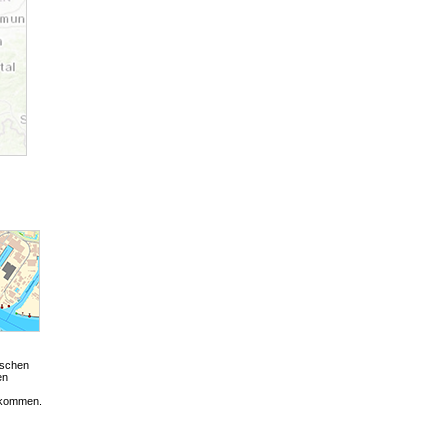
ischen
en
bekommen.