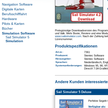
Navigation Software
Digitale Karten
Berufsschifffahrt
Hardware
Pilots & Karten
Bücher
Preisgünstige Downloadversion des Programms
Simulation Software
und Valk. Mehr Boote, Reviere und eine Modul
www.sailsimulator.com
. Nach der Zahlung be
Sail Simulator 5
Lizenznummer.
Simulation
Produktspezifikationen
Art.nr.
:
7361
Produzent:
Stentec Software
Herausgeber:
Stentec Software
Sprachen:
Niederländisch, Engl
Systemanforderungen
:
Windows 95, 98, XP,
DirectX 7.0A Grafikk
Andere Kunden interessierten
Sail Simulator 5 Deluxe
Perfekte Segeln 
Verfügbar als: