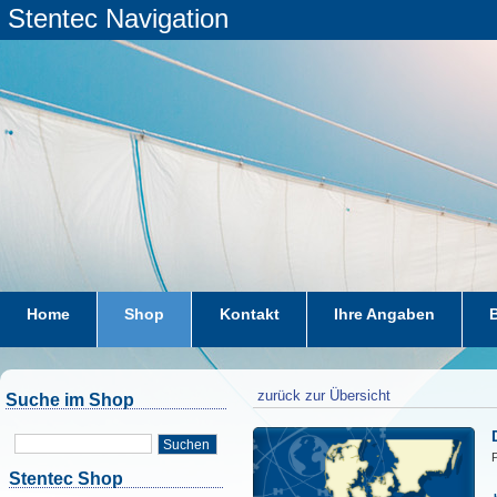
Stentec Navigation
Home
Shop
Kontakt
Ihre Angaben
zurück zur Übersicht
Suche im Shop
Suchen
Stentec Shop