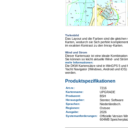
Tiefenbild
Das Layout und die Farben sind die gleiche
Karten, wodurch sie Sich perfekt komplementi
im exakten Kontrast zu den Imray-Karten.
Wind und Strom
Dieser Kartensatz ist eine ideale Kombinat
Sie können so leicht aktuelle Wind- und Ström
mehr Informationen
:
Die DKW Kartensätze sind in WinGPS 5 und 
Yacht Navigator (Windows, Android und iOS) 
werden.
Produktspezifikationen
Art.nr.
:
7216
Kartenname
:
UPGRADE
Produzent:
BSH
Herausgeber:
Stentec Software
Sprachen:
Niederländisch.
Regionen
:
Ostsee
Ausgabe:
2026
Systemanforderungen
:
Offizielle Version 
604MB Speicherplat