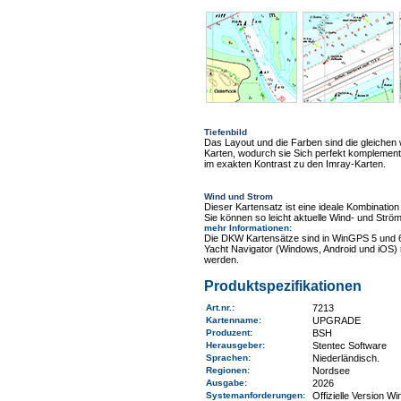
Tiefenbild
Das Layout und die Farben sind die gleiche
Karten, wodurch sie Sich perfekt komplementi
im exakten Kontrast zu den Imray-Karten.
Wind und Strom
Dieser Kartensatz ist eine ideale Kombinat
Sie können so leicht aktuelle Wind- und Ström
mehr Informationen
:
Die DKW Kartensätze sind in WinGPS 5 und 
Yacht Navigator (Windows, Android und iOS) 
werden.
Produktspezifikationen
Art.nr.
:
7213
Kartenname
:
UPGRADE
Produzent:
BSH
Herausgeber:
Stentec Software
Sprachen:
Niederländisch.
Regionen
:
Nordsee
Ausgabe:
2026
Systemanforderungen
:
Offizielle Version 