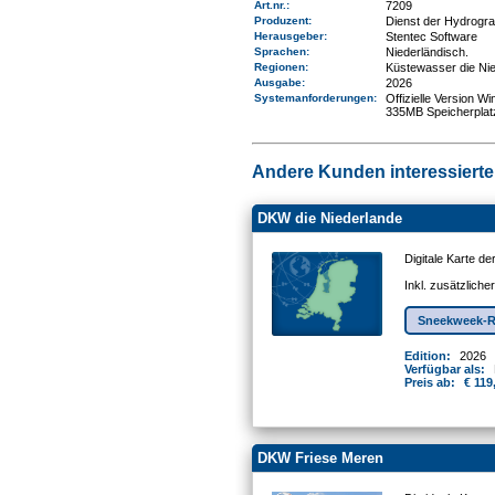
Art.nr.
:
7209
Produzent:
Dienst der Hydrogr
Herausgeber:
Stentec Software
Sprachen:
Niederländisch.
Regionen
:
Küstewasser die Ni
Ausgabe:
2026
Systemanforderungen
:
Offizielle Version 
335MB Speicherplat
Andere Kunden interessierten
DKW die Niederlande
Digitale Karte d
Inkl. zusätzlich
Sneekweek-R
Edition:
2026
Verfügbar als:
Preis ab:
€ 119
DKW Friese Meren