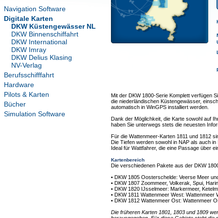
Navigation Software
Digitale Karten
DKW Küstengewässer NL
DKW Binnenschiffahrt
DKW International
DKW Imray
DKW Delius Klasing
NV-Verlag
Berufsschifffahrt
Hardware
Pilots & Karten
Mit der DKW 1800-Serie Komplett verfügen Sie
die niederländischen Küstengewässer, einschl
Bücher
automatisch in WinGPS installiert werden.
Simulation Software
Dank der Möglichkeit, die Karte sowohl auf 
haben Sie unterwegs stets die neuesten Info
Für die Wattenmeer-Karten 1811 und 1812 sin
Die Tiefen werden sowohl in NAP als auch in L
Ideal für Wattfahrer, die eine Passage über 
Kartenbereich
Die verschiedenen Pakete aus der DKW 1800 
• DKW 1805 Oosterschelde: Veerse Meer un
• DKW 1807 Zoommeer, Volkerak, Spui, Harin
• DKW 1820 IJsselmeer: Markermeer, Ketel
• DKW 1811 Wattenmeer West: Wattenmeer W
• DKW 1812 Wattenmeer Ost: Wattenmeer Os
Die früheren Karten 1801, 1803 und 1809 we