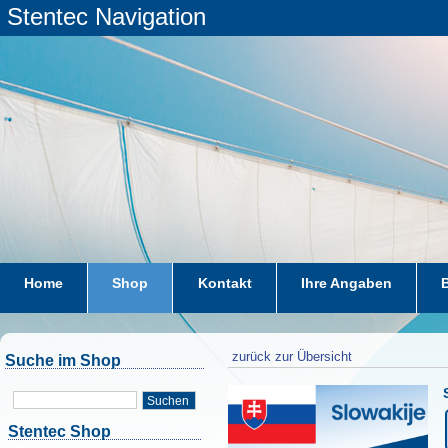
Stentec Navigation
Home
Shop
Kontakt
Ihre Angaben
zurück zur Übersicht
Suche im Shop
Suchen
Stentec Shop