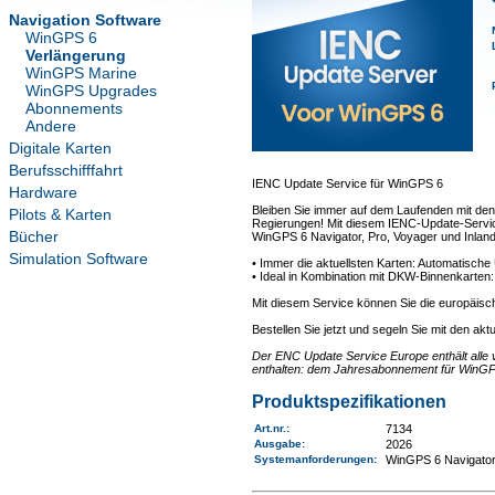
Navigation Software
WinGPS 6
Verlängerung
WinGPS Marine
WinGPS Upgrades
Abonnements
Andere
Digitale Karten
Berufsschifffahrt
IENC Update Service für WinGPS 6
Hardware
Bleiben Sie immer auf dem Laufenden mit den
Pilots & Karten
Regierungen! Mit diesem IENC-Update-Service 
Bücher
WinGPS 6 Navigator, Pro, Voyager und Inland
Simulation Software
• Immer die aktuellsten Karten: Automatisch
• Ideal in Kombination mit DKW-Binnenkarten
Mit diesem Service können Sie die europäisc
Bestellen Sie jetzt und segeln Sie mit den akt
Der ENC Update Service Europe enthält alle 
enthalten: dem Jahresabonnement für WinGP
Produktspezifikationen
Art.nr.
:
7134
Ausgabe:
2026
Systemanforderungen
:
WinGPS 6 Navigator,