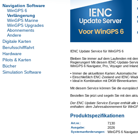
Navigation Software
WinGPS 6
Verlängerung
WinGPS Marine
WinGPS Upgrades
Abonnements
Andere
Digitale Karten
Berufsschifffahrt
IENC Update Service für WinGPS 6
Hardware
Bleiben Sie immer auf dem Laufenden mit den
Pilots & Karten
Regierungen! Mit diesem IENC-Update-Service 
Bücher
WinGPS 6 Navigator, Pro, Voyager und Inland
Simulation Software
• Immer die aktuellsten Karten: Automatisch
• Einschließlich ENC-Zeeland und IENC-Waddenz
• Ideal in Kombination mit DKW-Binnenkarten
Mit diesem Service können Sie die europäisc
Bestellen Sie jetzt und segeln Sie mit den akt
Der ENC Update Service Europe enthält alle 
enthalten: dem Jahresabonnement für WinGP
Produktspezifikationen
Art.nr.
:
7130
Ausgabe:
2026
Systemanforderungen
:
WinGPS 6 Navigator,