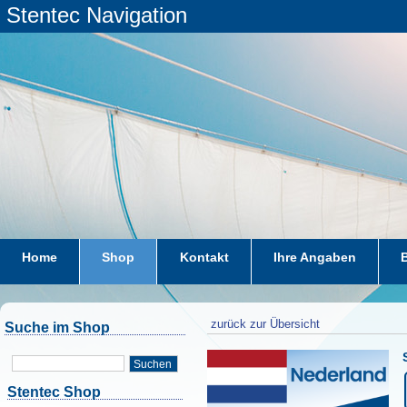
Stentec Navigation
Home
Shop
Kontakt
Ihre Angaben
zurück zur Übersicht
Suche im Shop
Suchen
Stentec Shop