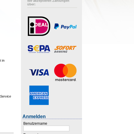
Wir akzeptieren Zahlungen
über:
t in
 Service
Anmelden
Benutzername