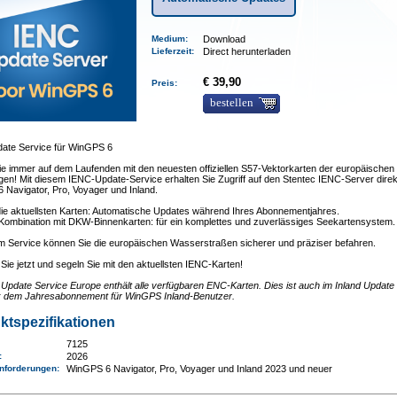
Medium
:
Download
Lieferzeit
:
Direct herunterladen
€ 39,90
Preis:
bestellen
ate Service für WinGPS 6
ie immer auf dem Laufenden mit den neuesten offiziellen S57-Vektorkarten der europäischen
en! Mit diesem IENC-Update-Service erhalten Sie Zugriff auf den Stentec IENC-Server direk
 Navigator, Pro, Voyager und Inland.
die aktuellsten Karten: Automatische Updates während Ihres Abonnementjahres.
n Kombination mit DKW-Binnenkarten: für ein komplettes und zuverlässiges Seekartensystem.
em Service können Sie die europäischen Wasserstraßen sicherer und präziser befahren.
 Sie jetzt und segeln Sie mit den aktuellsten IENC-Karten!
pdate Service Europe enthält alle verfügbaren ENC-Karten. Dies ist auch im Inland Update
n: dem Jahresabonnement für WinGPS Inland-Benutzer.
ktspezifikationen
7125
e:
2026
nforderungen
:
WinGPS 6 Navigator, Pro, Voyager und Inland 2023 und neuer