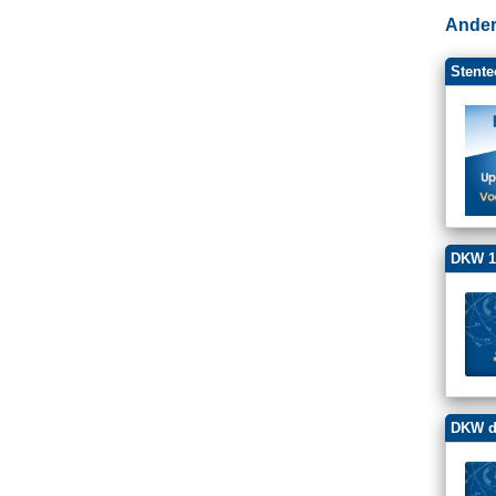
Ander
Stente
DKW 1
DKW d