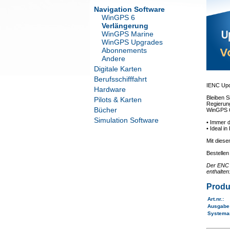
Navigation Software
WinGPS 6
Verlängerung
WinGPS Marine
WinGPS Upgrades
Abonnements
Andere
Digitale Karten
Berufsschifffahrt
IENC Upd
Hardware
Bleiben S
Pilots & Karten
Regierung
Bücher
WinGPS 6
Simulation Software
• Immer 
• Ideal i
Mit dies
Bestellen
Der ENC U
enthalte
Produ
Art.nr.
:
Ausgab
Systema