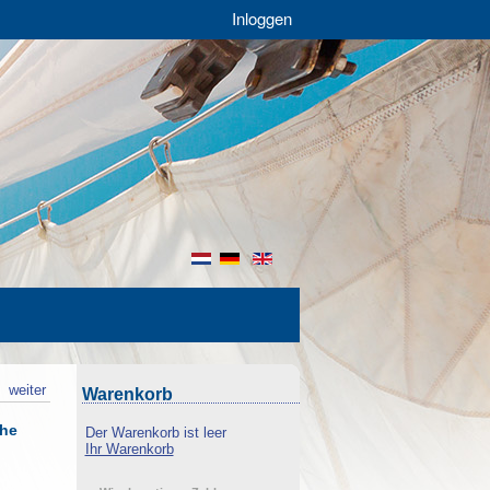
Inloggen
nl
de
en
k
weiter
Warenkorb
che
Der Warenkorb ist leer
Ihr Warenkorb