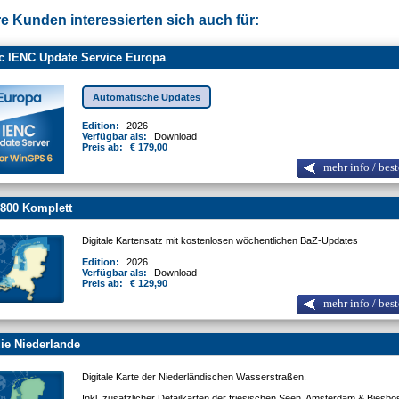
e Kunden interessierten sich auch für:
c IENC Update Service Europa
Automatische Updates
Edition:
2026
Verfügbar als:
Download
Preis ab:
€ 179,00
mehr info / best
800 Komplett
Digitale Kartensatz mit kostenlosen wöchentlichen BaZ-Updates
Edition:
2026
Verfügbar als:
Download
Preis ab:
€ 129,90
mehr info / best
ie Niederlande
Digitale Karte der Niederländischen Wasserstraßen.
Inkl. zusätzlicher Detailkarten der friesischen Seen, Amsterdam & Biesb