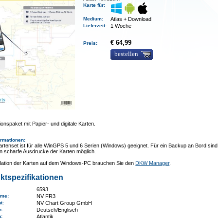
Karte für:
Medium
:
Atlas + Download
Lieferzeit
:
1 Woche
€ 64,99
Preis:
bestellen
onspaket mit Papier- und digitale Karten.
ormationen
:
rtenset ist für alle WinGPS 5 und 6 Serien (Windows) geeignet. Für ein Backup an Bord sind
n scharfe Ausdrucke der Karten möglich.
allation der Karten auf dem Windows-PC brauchen Sie den
DKW Manager
.
ktspezifikationen
6593
ame
:
NV FR3
nt:
NV Chart Group GmbH
n:
Deutsch/Englisch
n
:
Atlantik