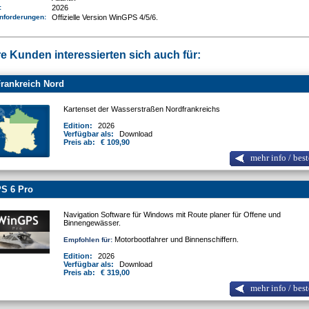
e:
2026
nforderungen
:
Offizielle Version WinGPS 4/5/6.
e Kunden interessierten sich auch für:
rankreich Nord
Kartenset der Wasserstraßen Nordfrankreichs
Edition:
2026
Verfügbar als:
Download
Preis ab:
€ 109,90
mehr info / best
S 6 Pro
Navigation Software für Windows mit Route planer für Offene und
Binnengewässer.
Motorbootfahrer und Binnenschiffern.
Empfohlen für:
Edition:
2026
Verfügbar als:
Download
Preis ab:
€ 319,00
mehr info / best