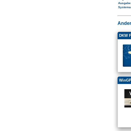
Ausgab
Systema
Ander
DKW F
WinGP