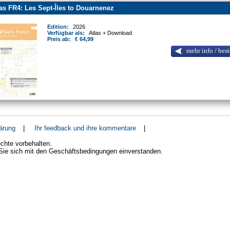
as FR4: Les Sept-Îles to Douarnenez
Edition:
2026
Verfügbar als:
Atlas + Download
Preis ab:
€ 64,99
mehr info / best
ärung
|
Ihr feedback und ihre kommentare
|
chte vorbehalten.
 Sie sich mit den Geschäftsbedingungen einverstanden.