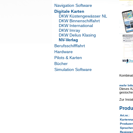
Navigation Software
Digitale Karten
DKW Küstengewässer NL
DKW Binnenschiffahrt
DKW International
DKW Imray
DKW Delius Klasing
NV-Verlag
Berufsschifffahrt
Hardware
Pilots & Karten
Bücher
Simulation Software
Kombinati
mehr Inf
Dieses Ka
gestoche
Zur Inst
Produ
Art.nr.
:
Kartenn
Produze
Sprache
Regione