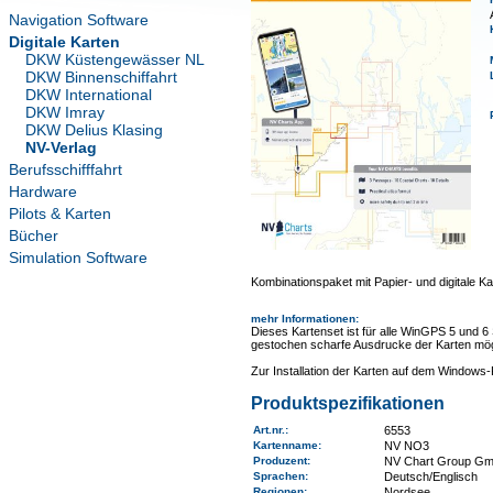
Navigation Software
Digitale Karten
DKW Küstengewässer NL
DKW Binnenschiffahrt
DKW International
DKW Imray
DKW Delius Klasing
NV-Verlag
Berufsschifffahrt
Hardware
Pilots & Karten
Bücher
Simulation Software
Kombinationspaket mit Papier- und digitale Ka
mehr Informationen
:
Dieses Kartenset ist für alle WinGPS 5 und 6
gestochen scharfe Ausdrucke der Karten mög
Zur Installation der Karten auf dem Window
Produktspezifikationen
Art.nr.
:
6553
Kartenname
:
NV NO3
Produzent:
NV Chart Group G
Sprachen:
Deutsch/Englisch
Regionen
:
Nordsee