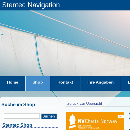
Stentec Navigation
Home
Shop
Kontakt
Ihre Angaben
zurück zur Übersicht
Suche im Shop
Suchen
Stentec Shop