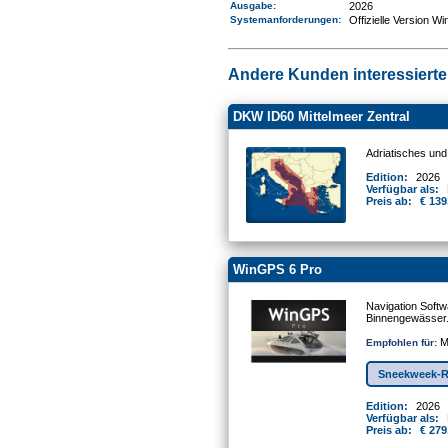
Ausgabe:
2026
Systemanforderungen
:
Offizielle Version W
Andere Kunden interessierten
DKW ID60 Mittelmeer Zentral
Adriatisches und
Edition:
2026
Verfügbar als:
Preis ab:
€ 139
WinGPS 6 Pro
Navigation Softw
Binnengewässer
Mo
Empfohlen für:
Sneekweek-R
Edition:
2026
Verfügbar als:
Preis ab:
€ 279