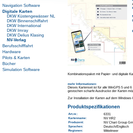
Navigation Software
Digitale Karten
DKW Küstengewässer NL
DKW Binnenschiffahrt
DKW International
DKW Imray
DKW Delius Klasing
NV-Verlag
Berufsschifffahrt
Hardware
Pilots & Karten
Bücher
Simulation Software
Kombinationspaket mit Papier- und digitale Ka
mehr Informationen
:
Dieses Kartenset ist für alle WinGPS 5 und 6
gestochen scharfe Ausdrucke der Karten mög
Zur Installation der Karten auf dem Window
Produktspezifikationen
Art.nr.
:
6331
Kartenname
:
NV HR2
Produzent:
NV Chart Group G
Sprachen:
Deutsch/Englisch
Regionen
:
Mittelmeer