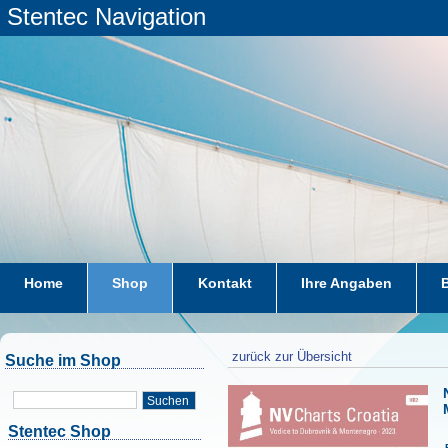
Stentec Navigation
Home
Shop
Kontakt
Ihre Angaben
zurück zur Übersicht
Suche im Shop
Suchen
Stentec Shop