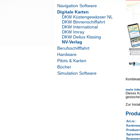
Navigation Software
Digitale Karten
DKW Küstengewässer NL
DKW Binnenschiffahrt
DKW International
DKW Imray
DKW Delius Klasing
NV-Verlag
Berufsschifffahrt
Hardware
Pilots & Karten
Bücher
Simulation Software
Kombinati
mehr Inf
Dieses Ka
gestoche
Zur Inst
Produ
Art.nr.
:
Kartenn
Produze
Sprache
Regione