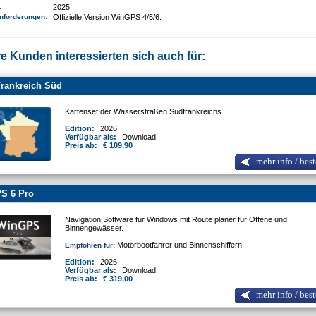
e:
2025
nforderungen
:
Offizielle Version WinGPS 4/5/6.
e Kunden interessierten sich auch für:
rankreich Süd
Kartenset der Wasserstraßen Südfrankreichs
Edition:
2026
Verfügbar als:
Download
Preis ab:
€ 109,90
mehr info / best
S 6 Pro
Navigation Software für Windows mit Route planer für Offene und
Binnengewässer.
Motorbootfahrer und Binnenschiffern.
Empfohlen für:
Edition:
2026
Verfügbar als:
Download
Preis ab:
€ 319,00
mehr info / best