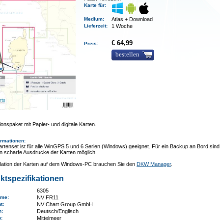
Karte für:
Medium
:
Atlas + Download
Lieferzeit
:
1 Woche
€ 64,99
Preis:
bestellen
onspaket mit Papier- und digitale Karten.
ormationen
:
rtenset ist für alle WinGPS 5 und 6 Serien (Windows) geeignet. Für ein Backup an Bord sind
n scharfe Ausdrucke der Karten möglich.
allation der Karten auf dem Windows-PC brauchen Sie den
DKW Manager
.
ktspezifikationen
6305
ame
:
NV FR11
nt:
NV Chart Group GmbH
n:
Deutsch/Englisch
n
:
Mittelmeer