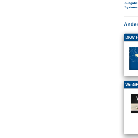
Ausgab
Systema
Ander
DKW F
WinGP