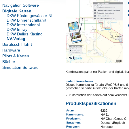
Navigation Software
Digitale Karten
DKW Küstengewässer NL
DKW Binnenschiffahrt
DKW International
DKW Imray
DKW Delius Klasing
NV-Verlag
Berufsschifffahrt
Hardware
Pilots & Karten
Bücher
Simulation Software
Kombinationspaket mit Papier- und digitale Ka
mehr Informationen
:
Dieses Kartenset ist für alle WinGPS 5 und 6
gestochen scharfe Ausdrucke der Karten mög
Zur Installation der Karten auf dem Window
Produktspezifikationen
Art.nr.
:
6232
Kartenname
:
NV 11
Produzent:
NV Chart Group G
Sprachen:
Deutsch/Englisch
Regionen
:
Nordsee