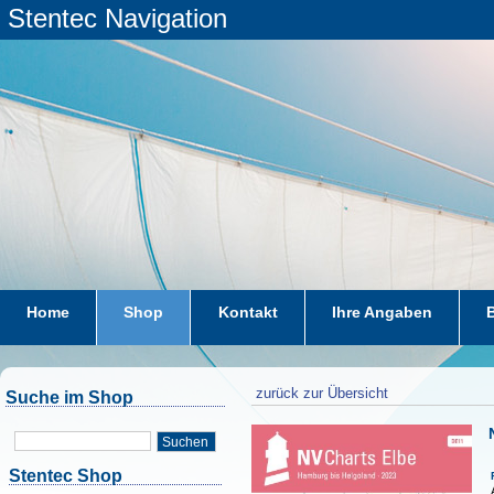
Stentec Navigation
Home
Shop
Kontakt
Ihre Angaben
zurück zur Übersicht
Suche im Shop
Suchen
Stentec Shop