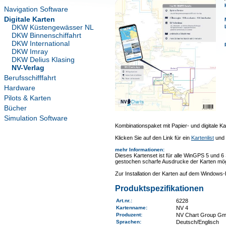
Navigation Software
Digitale Karten
DKW Küstengewässer NL
DKW Binnenschiffahrt
DKW International
DKW Imray
DKW Delius Klasing
NV-Verlag
Berufsschifffahrt
Hardware
Pilots & Karten
Bücher
Simulation Software
Kombinationspaket mit Papier- und digitale Ka
Klicken Sie auf den Link für ein
Kartenlist
und 
mehr Informationen
:
Dieses Kartenset ist für alle WinGPS 5 und 6
gestochen scharfe Ausdrucke der Karten mög
Zur Installation der Karten auf dem Window
Produktspezifikationen
Art.nr.
:
6228
Kartenname
:
NV 4
Produzent:
NV Chart Group G
Sprachen:
Deutsch/Englisch