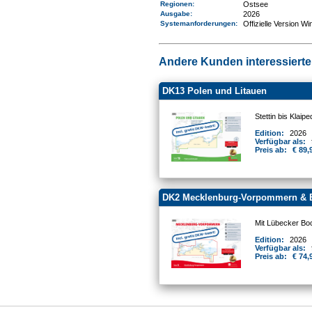
Regionen
:
Ostsee
Ausgabe:
2026
Systemanforderungen
:
Offizielle Version W
Andere Kunden interessierten
DK13 Polen und Litauen
Stettin bis Klai
Edition:
2026
Verfügbar als:
Preis ab:
€ 89,
DK2 Mecklenburg-Vorpommern & 
Mit Lübecker Boc
Edition:
2026
Verfügbar als:
Preis ab:
€ 74,