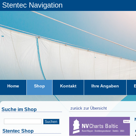
Stentec Navigation
Home
Shop
Kontakt
Ihre Angaben
zurück zur Übersicht
Suche im Shop
Suchen
Stentec Shop