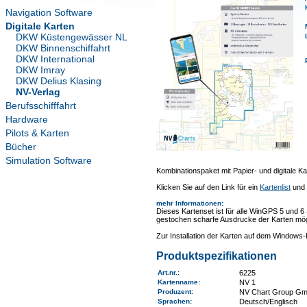
Navigation Software
Digitale Karten
DKW Küstengewässer NL
DKW Binnenschiffahrt
DKW International
DKW Imray
DKW Delius Klasing
NV-Verlag
Berufsschifffahrt
Hardware
Pilots & Karten
Bücher
Simulation Software
Kombinationspaket mit Papier- und digitale Ka
Klicken Sie auf den Link für ein
Kartenlist
und 
mehr Informationen
:
Dieses Kartenset ist für alle WinGPS 5 und 6
gestochen scharfe Ausdrucke der Karten mög
Zur Installation der Karten auf dem Window
Produktspezifikationen
Art.nr.
:
6225
Kartenname
:
NV 1
Produzent:
NV Chart Group G
Sprachen:
Deutsch/Englisch