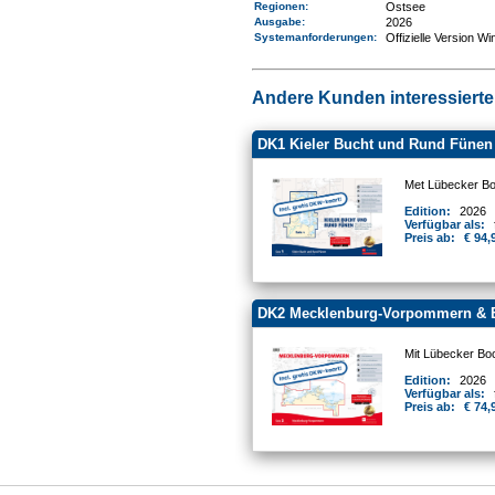
Regionen
:
Ostsee
Ausgabe:
2026
Systemanforderungen
:
Offizielle Version W
Andere Kunden interessierten
DK1 Kieler Bucht und Rund Fünen
Met Lübecker Bo
Edition:
2026
Verfügbar als:
Preis ab:
€ 94,
DK2 Mecklenburg-Vorpommern & 
Mit Lübecker Boc
Edition:
2026
Verfügbar als:
Preis ab:
€ 74,