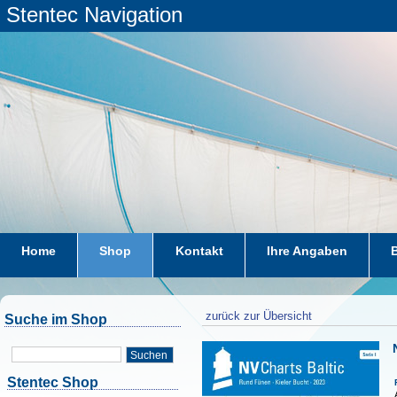
Stentec Navigation
Home
Shop
Kontakt
Ihre Angaben
zurück zur Übersicht
Suche im Shop
Suchen
Stentec Shop