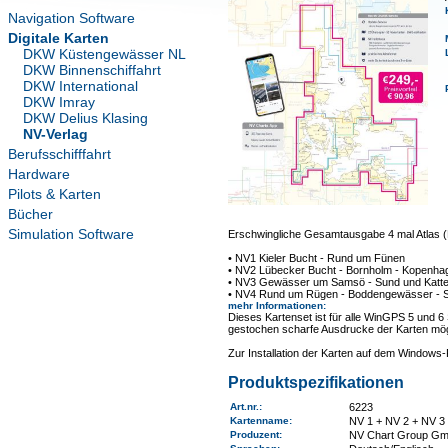
Navigation Software
Digitale Karten
DKW Küstengewässer NL
DKW Binnenschiffahrt
DKW International
DKW Imray
DKW Delius Klasing
NV-Verlag
Berufsschifffahrt
Hardware
Pilots & Karten
Bücher
Simulation Software
Erschwingliche Gesamtausgabe 4 mal Atlas (
• NV1 Kieler Bucht - Rund um Fünen
• NV2 Lübecker Bucht - Bornholm - Kopenha
• NV3 Gewässer um Samsö - Sund und Katte
• NV4 Rund um Rügen - Boddengewässer - St
mehr Informationen
:
Dieses Kartenset ist für alle WinGPS 5 und 6
gestochen scharfe Ausdrucke der Karten mög
Zur Installation der Karten auf dem Window
Produktspezifikationen
Art.nr.
:
6223
Kartenname
:
NV 1 + NV 2 + NV 3
Produzent:
NV Chart Group G