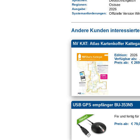
Sprachen:
Deutsch/Englisch
Regionen
:
Ostsee
Ausgabe:
2026
Systemanforderungen
:
Offizielle Version W
Andere Kunden interessierten
NV KAT: Atlas Kartenkoffer Kattega
Edition:
2026
Verfügbar als:
Preis ab:
€ 269
USB GPS empfänger BU-353N5
Fix und fertig für 
Preis ab:
€ 79,