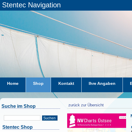
Stentec Navigation
Home
Shop
Kontakt
Ihre Angaben
zurück zur Übersicht
Suche im Shop
Suchen
Stentec Shop