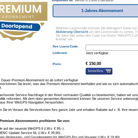
WinGPS 5 und 6 Benutzer
Empfohlen für:
1-Jahres-Abonnement
Welchen Lizenzcode müssen Sie eintragen? Gehe zur
Aktivierung-Übersicht
um den Lizenscode zu sehen. T
Sie dann hier unten den Code von Ihrem "
WinGPS 5 of 
licentie
" ein.
Ihre Lizenz-Code:
Lieferzeit
:
Jetzt verfügbar
€ 150,00
Preis:
bestellen
 Dauer-Premium Abonnement ist ab sofort verfügbar.
end können Sie lesen, was das Premium-Abonnement beinhaltet und wie es sich automatisc
t.
achsende Service-Nachfrage in der Ihnen vertrauten Qualität zu beantworten, haben wir un
olitik reformiert. Mit dem oben genannten Abonnement können Sie unseren Service unbesorg
s aus Ihrer WinGPS-Navigation herausholen.
 Sie im Voraus die Servicekosten fürs ganze Jahr und erhalten Rabatte auf z. B. Ihre neu
Premium Abonnements profitieren Sie von:
 auf der neueste WinGPS 6 (i.W.v. € 99,-).
IENC-Update Service NL (i.W.v. € 39,90).
uen Strömungs- und Gezeitendaten für WinGPS Pro und Voyager (i.W.v. € 19,90)