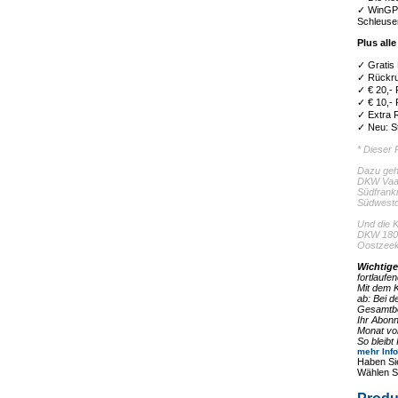
✓ WinGPS
Schleuse
Plus all
✓ Gratis 
✓ Rückru
✓ € 20,- 
✓ € 10,- 
✓ Extra 
✓ Neu: St
* Dieser 
Dazu gehö
DKW Vaar
Südfrank
Südwestd
Und die 
DKW 1800
Oostzeek
Wichtig
fortlauf
Mit dem K
ab: Bei d
Gesamtbe
Ihr Abonn
Monat vor
So bleib
mehr Inf
Haben Si
Wählen S