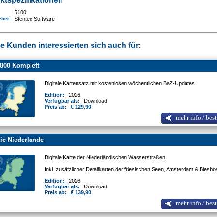
ktspezifikationen
5100
eber:
Stentec Software
e Kunden interessierten sich auch für:
800 Komplett
Digitale Kartensatz mit kostenlosen wöchentlichen BaZ-Updates
Edition:
2026
Verfügbar als:
Download
Preis ab:
€ 129,90
mehr info / best
ie Niederlande
Digitale Karte der Niederländischen Wasserstraßen.
Inkl. zusätzlicher Detailkarten der friesischen Seen, Amsterdam & Biesb
Edition:
2026
Verfügbar als:
Download
Preis ab:
€ 139,90
mehr info / best