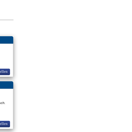
ellen
osch.
ellen