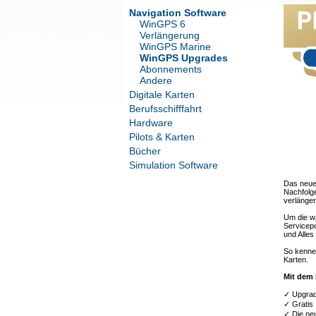
Navigation Software
WinGPS 6
Verlängerung
WinGPS Marine
WinGPS Upgrades
Abonnements
Andere
Digitale Karten
Berufsschifffahrt
Hardware
Pilots & Karten
Bücher
Simulation Software
Das neue
Nachfolg
verlänger
Um die w
Servicep
und Alle
So kennen
Karten.
Mit dem 
✓ Upgrade
✓ Gratis 
✓ Die ne