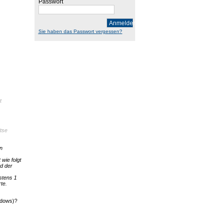
Passwort
Anmelden
Sie haben das Passwort vergessen?
t
tse
in
wie folgt
rd der
stens 1
te.
ndows)?