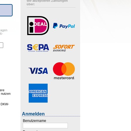
Wir akzeptieren Zahlungen
über:
ragen
6-
h
sere
t nutzen
en DKW-
Anmelden
Benutzername