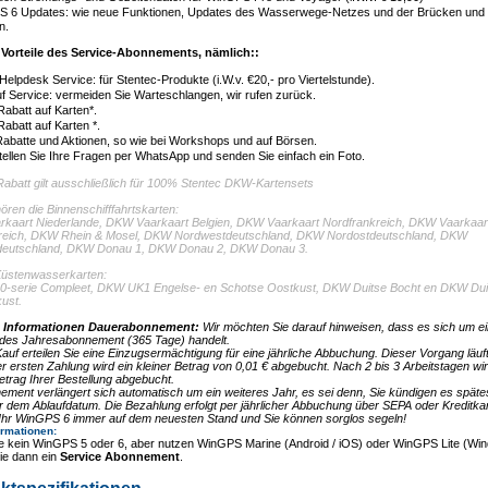
 6 Updates: wie neue Funktionen, Updates des Wasserwege-Netzes und der Brücken und
n.
e Vorteile des Service-Abonnements, nämlich::
Helpdesk Service: für Stentec-Produkte (i.W.v. €20,- pro Viertelstunde).
f Service: vermeiden Sie Warteschlangen, wir rufen zurück.
Rabatt auf Karten*.
Rabatt auf Karten *.
Rabatte und Aktionen, so wie bei Workshops und auf Börsen.
ellen Sie Ihre Fragen per WhatsApp und senden Sie einfach ein Foto.
Rabatt gilt ausschließlich für 100% Stentec DKW-Kartensets
ren die Binnenschifffahrtskarten:
kaart Niederlande, DKW Vaarkaart Belgien, DKW Vaarkaart Nordfrankreich, DKW Vaarkaar
reich, DKW Rhein & Mosel, DKW Nordwestdeutschland, DKW Nordostdeutschland, DKW
eutschland, DKW Donau 1, DKW Donau 2, DKW Donau 3.
Küstenwasserkarten:
-serie Compleet, DKW UK1 Engelse- en Schotse Oostkust, DKW Duitse Bocht en DKW Dui
ust.
e Informationen Dauerabonnement:
Wir möchten Sie darauf hinweisen, dass es sich um e
endes Jahresabonnement (365 Tage) handelt.
auf erteilen Sie eine Einzugsermächtigung für eine jährliche Abbuchung. Dieser Vorgang läuft 
er ersten Zahlung wird ein kleiner Betrag von 0,01 € abgebucht. Nach 2 bis 3 Arbeitstagen wi
trag Ihrer Bestellung abgebucht.
ement verlängert sich automatisch um ein weiteres Jahr, es sei denn, Sie kündigen es späte
 dem Ablaufdatum. Die Bezahlung erfolgt per jährlicher Abbuchung über SEPA oder Kreditkar
t Ihr WinGPS 6 immer auf dem neuesten Stand und Sie können sorglos segeln!
ormationen
:
e kein WinGPS 5 oder 6, aber nutzen WinGPS Marine (Android / iOS) oder WinGPS Lite (Wi
ie dann ein
Service Abonnement
.