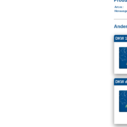
Produ
Art.nr.
:
Herausg
Ander
DKW 1
DKW d