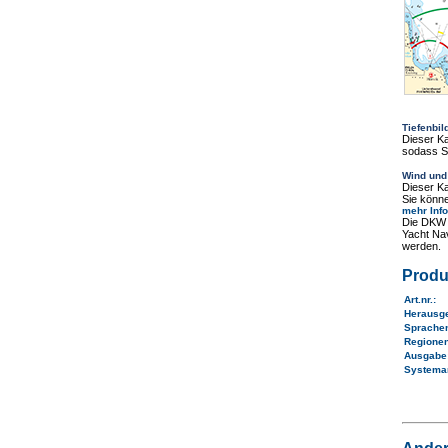
Tiefenbil
Dieser K
sodass Si
Wind und
Dieser K
Sie könne
mehr Inf
Die DKW 
Yacht Nav
werden.
Produ
Art.nr.
:
Herausg
Sprache
Regione
Ausgab
Systema