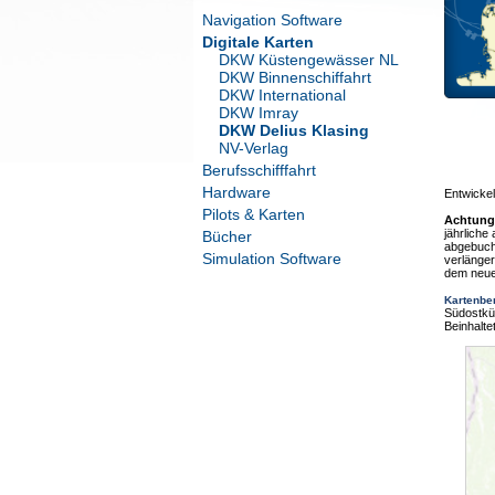
Navigation Software
Digitale Karten
DKW Küstengewässer NL
DKW Binnenschiffahrt
DKW International
DKW Imray
DKW Delius Klasing
NV-Verlag
Berufsschifffahrt
Hardware
Entwickel
Pilots & Karten
Achtung
jährliche
Bücher
abgebuch
Simulation Software
verlänger
dem neue
Kartenbe
Südostkü
Beinhalte