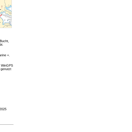
Bucht,
bt.
rine +.
in WinGPS
 genutzt
-2025