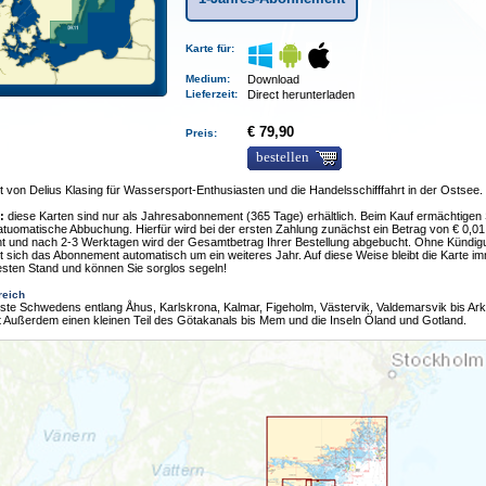
Karte für:
Medium
:
Download
Lieferzeit
:
Direct herunterladen
€ 79,90
Preis:
bestellen
t von Delius Klasing für Wassersport-Enthusiasten und die Handelsschifffahrt in der Ostsee.
:
diese Karten sind nur als Jahresabonnement (365 Tage) erhältlich. Beim Kauf ermächtigen 
 atuomatische Abbuchung. Hierfür wird bei der ersten Zahlung zunächst ein Betrag von € 0,01
t und nach 2-3 Werktagen wird der Gesamtbetrag Ihrer Bestellung abgebucht. Ohne Kündig
t sich das Abonnement automatisch um ein weiteres Jahr. Auf diese Weise bleibt die Karte i
sten Stand und können Sie sorglos segeln!
reich
ste Schwedens entlang Åhus, Karlskrona, Kalmar, Figeholm, Västervik, Valdemarsvik bis Ark
t Außerdem einen kleinen Teil des Götakanals bis Mem und die Inseln Öland und Gotland.