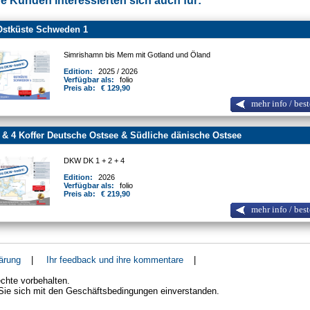
e Kunden interessierten sich auch für:
Ostküste Schweden 1
Simrishamn bis Mem mit Gotland und Öland
Edition:
2025 / 2026
Verfügbar als:
folio
Preis ab:
€ 129,90
mehr info / best
 & 4 Koffer Deutsche Ostsee & Südliche dänische Ostsee
DKW DK 1 + 2 + 4
Edition:
2026
Verfügbar als:
folio
Preis ab:
€ 219,90
mehr info / best
ärung
|
Ihr feedback und ihre kommentare
|
chte vorbehalten.
 Sie sich mit den Geschäftsbedingungen einverstanden.