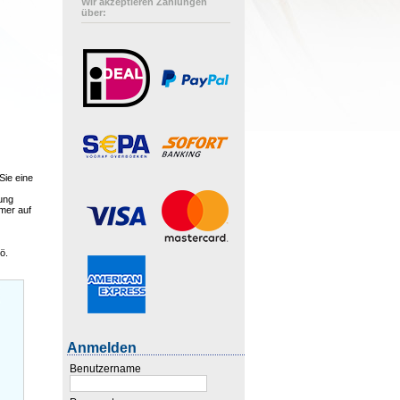
Wir akzeptieren Zahlungen
über:
Sie eine
ung
mmer auf
ö.
Anmelden
Benutzername