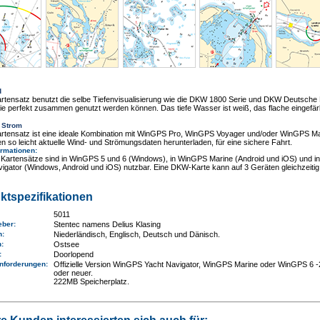
d
artensatz benutzt die selbe Tiefenvisualisierung wie die DKW 1800 Serie und DKW Deutsche 
e perfekt zusammen genutzt werden können. Das tiefe Wasser ist weiß, das flache eingefär
 Strom
artensatz ist eine ideale Kombination mit WinGPS Pro, WinGPS Voyager und/oder WinGPS Ma
n so leicht aktuelle Wind- und Strömungsdaten herunterladen, für eine sichere Fahrt.
ormationen
:
Kartensätze sind in WinGPS 5 und 6 (Windows), in WinGPS Marine (Android und iOS) und 
igator (Windows, Android und iOS) nutzbar. Eine DKW-Karte kann auf 3 Geräten gleichzeitig
ktspezifikationen
5011
eber:
Stentec namens Delius Klasing
n:
Niederländisch, Englisch, Deutsch und Dänisch.
n
:
Ostsee
e:
Doorlopend
nforderungen
:
Offizielle Version WinGPS Yacht Navigator, WinGPS Marine oder WinGPS 6 
oder neuer.
222MB Speicherplatz.