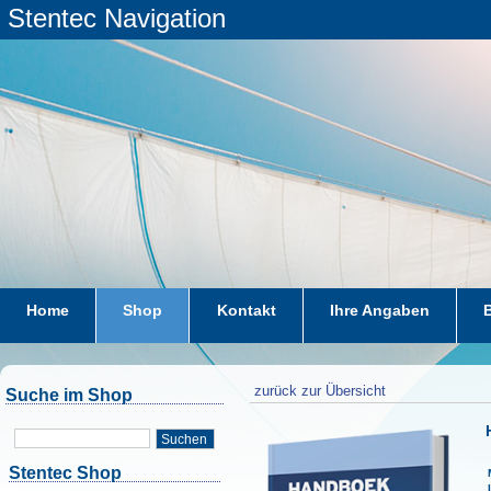
Stentec Navigation
Home
Shop
Kontakt
Ihre Angaben
zurück zur Übersicht
Suche im Shop
Suchen
Stentec Shop