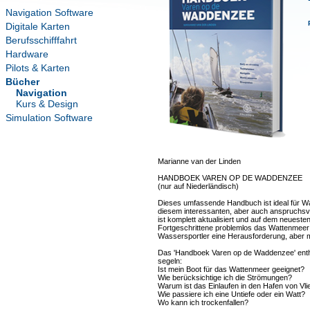
Navigation Software
Digitale Karten
Berufsschifffahrt
Hardware
Pilots & Karten
Bücher
Navigation
Kurs & Design
Simulation Software
Marianne van der Linden
HANDBOEK VAREN OP DE WADDENZEE
(nur auf Niederländisch)
Dieses umfassende Handbuch ist ideal für Wa
diesem interessanten, aber auch anspruchsv
ist komplett aktualisiert und auf dem neuest
Fortgeschrittene problemlos das Wattenmeer 
Wassersportler eine Herausforderung, aber m
Das 'Handboek Varen op de Waddenzee' enthä
segeln:
Ist mein Boot für das Wattenmeer geeignet?
Wie berücksichtige ich die Strömungen?
Warum ist das Einlaufen in den Hafen von Vl
Wie passiere ich eine Untiefe oder ein Watt?
Wo kann ich trockenfallen?