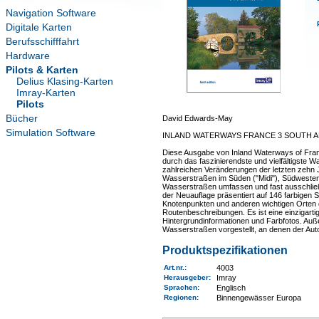
Navigation Software
Digitale Karten
Berufsschifffahrt
Hardware
Pilots & Karten
Delius Klasing-Karten
Imray-Karten
Pilots
Bücher
David Edwards-May
Simulation Software
INLAND WATERWAYS FRANCE 3 SOUTH 
Diese Ausgabe von Inland Waterways of France
durch das faszinierendste und vielfältigste
zahlreichen Veränderungen der letzten zehn Ja
Wasserstraßen im Süden ("Midi"), Südwesten
Wasserstraßen umfassen und fast ausschließlic
der Neuauflage präsentiert auf 146 farbigen S
Knotenpunkten und anderen wichtigen Orten 
Routenbeschreibungen. Es ist eine einzigarti
Hintergrundinformationen und Farbfotos. Au
Wasserstraßen vorgestellt, an denen der Autor 
Produktspezifikationen
Art.nr.
:
4003
Herausgeber:
Imray
Sprachen:
Englisch
Regionen
:
Binnengewässer Europa