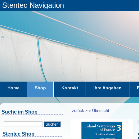
Stentec Navigation
Home
Shop
Kontakt
Ihre Angaben
zurück zur Übersicht
Suche im Shop
Suchen
Stentec Shop