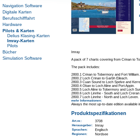
Navigation Software
Digitale Karten
Berufsschifffahrt
Hardware
Pilots & Karten
Delius Klasing-Karten
Imray-Karten
Pilots
Bücher
Imray
Simulation Software
A pack of 7 charts covering from Crinan to T
The pack includes:
2800.1 Crinan to Tobermory and Fort William.
2800.2 Loch Crinan to Garbh Eileach.
2800.3 Cuan Sound to Loch Spelve and Kerr
2800.4 Oban to Loch Aline and Port Appin.
2800.5 Loch Aline to Tobermory and Loch Sun
2800.6 Loch Linnhe - South and Loch Creran 
2800.7 Loch Linnhe - North and Loch Leven.
mehr Informationen
:
Always the most up-to-date edition available 
Produktspezifikationen
Art.nr.
:
3708
Herausgeber:
Imray
Sprachen:
Englisch
Regionen
:
Nordsee