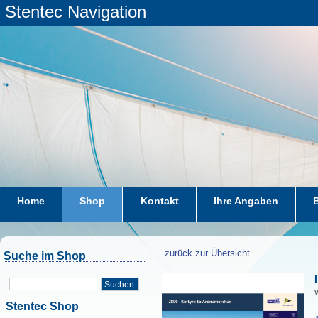
Stentec Navigation
Home
Shop
Kontakt
Ihre Angaben
zurück zur Übersicht
Suche im Shop
Suchen
W
Stentec Shop