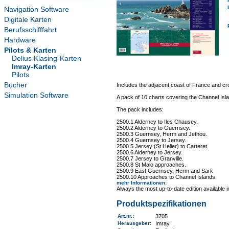
Navigation Software
Digitale Karten
Berufsschifffahrt
Hardware
Pilots & Karten
Delius Klasing-Karten
Imray-Karten
Pilots
Bücher
Includes the adjacent coast of France and 
Simulation Software
A pack of 10 charts covering the Channel Islan
The pack includes:
2500.1 Alderney to Iles Chausey.
2500.2 Alderney to Guernsey.
2500.3 Guernsey, Herm and Jethou.
2500.4 Guernsey to Jersey.
2500.5 Jersey (St Helier) to Carteret.
2500.6 Alderney to Jersey.
2500.7 Jersey to Granville.
2500.8 St Malo approaches.
2500.9 East Guernsey, Herm and Sark
2500.10 Approaches to Channel Islands.
mehr Informationen
:
Always the most up-to-date edition available 
Produktspezifikationen
Art.nr.
:
3705
Herausgeber:
Imray