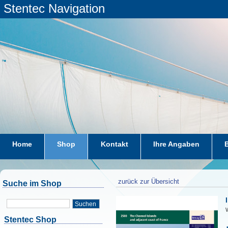
Stentec Navigation
Home
Shop
Kontakt
Ihre Angaben
zurück zur Übersicht
Suche im Shop
Suchen
W
Stentec Shop