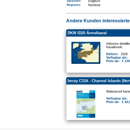
Sprachen:
Englisch
Regionen
:
Nordsee
Andere Kunden interessierten
DKW ID20 Ärmelkanal
Inklusive detail
Kanalinseln.
Edition:
2026
Verfügbar als:
Preis ab:
€ 139
Imray C33A - Channel Islands (Nor
Waterproof Kart
Verfügbar als:
Preis ab:
€ 42,