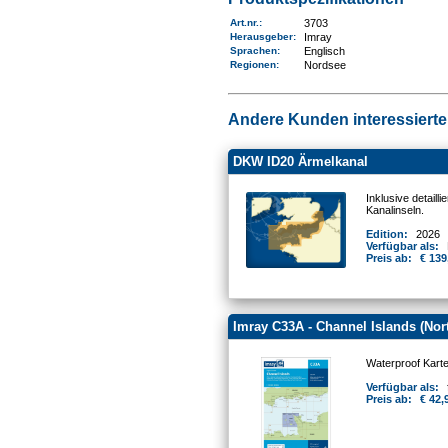
Art.nr.
:
3703
Herausgeber:
Imray
Sprachen:
Englisch
Regionen
:
Nordsee
Andere Kunden interessierten
DKW ID20 Ärmelkanal
Inklusive detail
Kanalinseln.
Edition:
2026
Verfügbar als:
Preis ab:
€ 139
Imray C33A - Channel Islands (Nor
Waterproof Kart
Verfügbar als:
Preis ab:
€ 42,