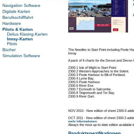
Navigation Software
Digitale Karten
Berufsschifffahrt
Hardware
Pilots & Karten
Delius Klasing-Karten
Imray-Karten
Pilots
Bücher
The Needles to Start Point including Poole H
Imray
Simulation Software
A pack of 9 charts for the Dorset and Devon 
2300.1 Isle of Wight to Start Point.
2300.2 Western Approaches to the Solent.
2300.3 Poole Harbour to Bill of Portland.
2300.4 Lyme Bay.
2300.5 Poole Harbour.
2300.6 River Exe.
2300.7 Exmouth to Salcombe.
2300.8 Teignmouth and Tor Bay.
2300.9 River Dart.
NOV 2010 - New edition of sheet 2300.6 add
OCT 2011 - New edition of sheet 2300.3 adde
mehr Informationen
:
Always the most up-to-date edition available 
Produktspezifikationen