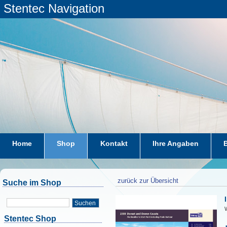
Stentec Navigation
Home
Shop
Kontakt
Ihre Angaben
zurück zur Übersicht
Suche im Shop
Suchen
W
Stentec Shop