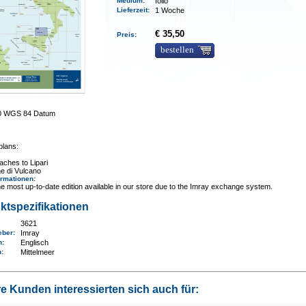
Medium
:
folio
Lieferzeit
:
1 Woche
€ 35,50
Preis:
bestellen
00 WGS 84 Datum
plans:
ches to Lipari
e di Vulcano
ormationen
:
e most up-to-date edition available in our store due to the Imray exchange system.
ktspezifikationen
3621
eber:
Imray
n:
Englisch
n
:
Mittelmeer
e Kunden interessierten sich auch für: