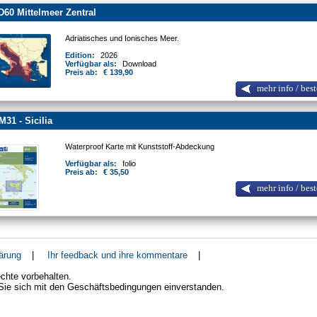
60 Mittelmeer Zentral
Adriatisches und Ionisches Meer.
Edition:
2026
Verfügbar als:
Download
Preis ab:
€ 139,90
mehr info / best
M31 - Sicilia
Waterproof Karte mit Kunststoff-Abdeckung
Verfügbar als:
folio
Preis ab:
€ 35,50
mehr info / best
ärung
|
Ihr feedback und ihre kommentare
|
chte vorbehalten.
 Sie sich mit den Geschäftsbedingungen einverstanden.