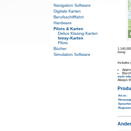
Navigation Software
Digitale Karten
Berufsschifffahrt
Hardware
Pilots & Karten
Delius Klasing-Karten
Imray-Karten
Pilots
Bücher
1:140,0
Imray
Simulation Software
Includes 
Approa
Bocch
mehr Inf
Always th
Produ
Art.nr.
:
Herausg
Sprache
Regione
Ander