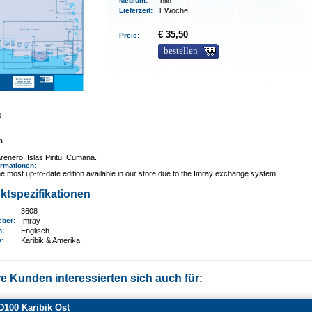
Medium
:
folio
Lieferzeit
:
1 Woche
€ 35,50
Preis:
bestellen
0
a
renero, Islas Piritu, Cumana.
ormationen
:
e most up-to-date edition available in our store due to the Imray exchange system.
ktspezifikationen
3608
eber:
Imray
n:
Englisch
n
:
Karibik & Amerika
e Kunden interessierten sich auch für:
100 Karibik Ost