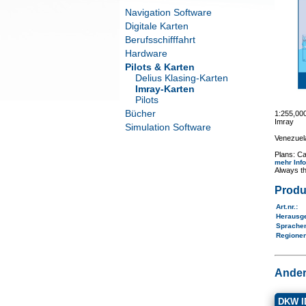
Navigation Software
Digitale Karten
Berufsschifffahrt
Hardware
Pilots & Karten
Delius Klasing-Karten
Imray-Karten
Pilots
Bücher
1:255,00
Imray
Simulation Software
Venezuel
Plans: Ca
mehr Inf
Always th
Produ
Art.nr.
:
Herausg
Sprache
Regione
Ander
DKW ID