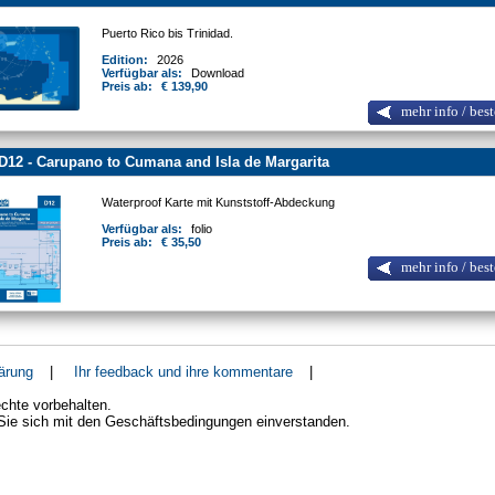
Puerto Rico bis Trinidad.
Edition:
2026
Verfügbar als:
Download
Preis ab:
€ 139,90
mehr info / best
D12 - Carupano to Cumana and Isla de Margarita
Waterproof Karte mit Kunststoff-Abdeckung
Verfügbar als:
folio
Preis ab:
€ 35,50
mehr info / best
ärung
|
Ihr feedback und ihre kommentare
|
chte vorbehalten.
 Sie sich mit den Geschäftsbedingungen einverstanden.