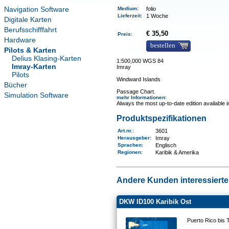
Navigation Software
Medium
:
folio
Lieferzeit
:
1 Woche
Digitale Karten
Berufsschifffahrt
€ 35,50
Preis:
Hardware
bestellen
Pilots & Karten
Delius Klasing-Karten
1:500,000 WGS 84
Imray-Karten
Imray
Pilots
Windward Islands
Bücher
Passage Chart.
Simulation Software
mehr Informationen
:
Always the most up-to-date edition available 
Produktspezifikationen
Art.nr.
:
3601
Herausgeber:
Imray
Sprachen:
Englisch
Regionen
:
Karibik & Amerika
Andere Kunden interessierten
DKW ID100 Karibik Ost
Puerto Rico bis 