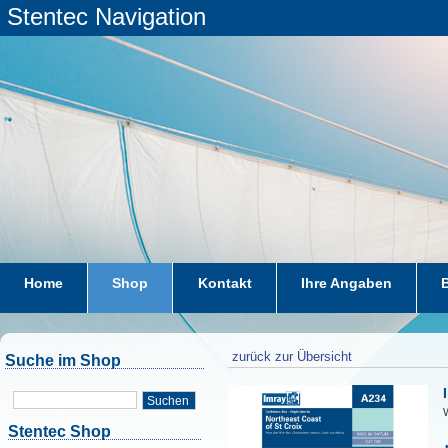
Stentec Navigation
Home
Shop
Kontakt
Ihre Angaben
zurück zur Übersicht
Suche im Shop
Suchen
W
Stentec Shop