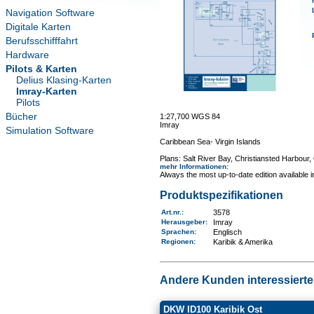
Navigation Software
Digitale Karten
Berufsschifffahrt
Hardware
Pilots & Karten
Delius Klasing-Karten
Imray-Karten
Pilots
Bücher
1:27,700 WGS 84
Imray
Simulation Software
Caribbean Sea- Virgin Islands
Plans: Salt River Bay, Christiansted Harbour
mehr Informationen
:
Always the most up-to-date edition available 
Produktspezifikationen
Art.nr.
:
3578
Herausgeber:
Imray
Sprachen:
Englisch
Regionen
:
Karibik & Amerika
Andere Kunden interessierten
DKW ID100 Karibik Ost