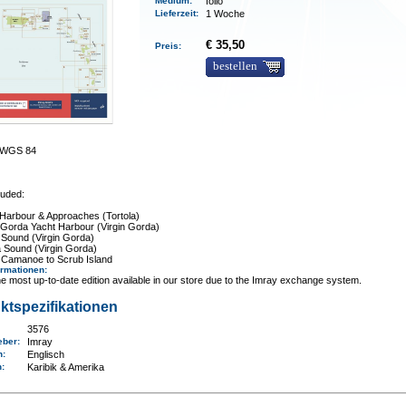
Medium
:
folio
Lieferzeit
:
1 Woche
€ 35,50
Preis:
bestellen
0 WGS 84
luded:
Harbour & Approaches (Tortola)
 Gorda Yacht Harbour (Virgin Gorda)
 Sound (Virgin Gorda)
 Sound (Virgin Gorda)
 Camanoe to Scrub Island
ormationen
:
e most up-to-date edition available in our store due to the Imray exchange system.
ktspezifikationen
3576
eber:
Imray
n:
Englisch
n
:
Karibik & Amerika