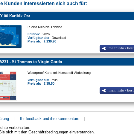
e Kunden interessierten sich auch für:
100 Karibik Ost
Puerto Rico bis Trinidad.
Edition:
2026
Verfügbar als:
Download
Preis ab:
€ 139,90
mehr info / best
A231 - St Thomas to Virgin Gorda
Waterproof Karte mit Kunststoff-Abdeckung
Verfügbar als:
folio
Preis ab:
€ 35,50
mehr info / best
ärung
|
Ihr feedback und ihre kommentare
|
chte vorbehalten.
 Sie sich mit den Geschäftsbedingungen einverstanden.