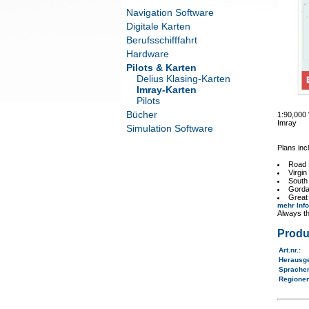
Navigation Software
Digitale Karten
Berufsschifffahrt
Hardware
Pilots & Karten
Delius Klasing-Karten
Imray-Karten
Pilots
Bücher
1:90,00
Imray
Simulation Software
Plans inc
Road 
Virgin
South
Gorda
Great
mehr Inf
Always th
Produ
Art.nr.
:
Herausg
Sprache
Regione