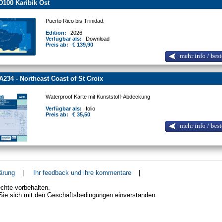
100 Karibik Ost
Puerto Rico bis Trinidad.
Edition:
2026
Verfügbar als:
Download
Preis ab:
€ 139,90
mehr info / best
A234 - Northeast Coast of St Croix
Waterproof Karte mit Kunststoff-Abdeckung
Verfügbar als:
folio
Preis ab:
€ 35,50
mehr info / best
ärung
|
Ihr feedback und ihre kommentare
|
chte vorbehalten.
 Sie sich mit den Geschäftsbedingungen einverstanden.