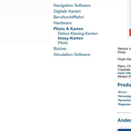
Navigation Software
Digitale Karten
Berufsschifffahrt
Hardware
Pilots & Karten
Delius Klasing-Karten
Imray-Karten
Pilots
Bücher
Various s
Imray
Simulation Software
Virgin I
Plans: Ch
Charlotte
mehr Inf
Always th
Produ
Art.nr.
:
Herausg
Sprache
Regione
Ander