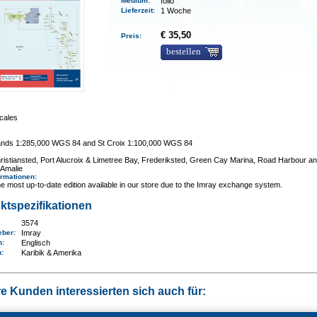
Medium
:
folio
Lieferzeit
:
1 Woche
€ 35,50
Preis:
bestellen
cales
slands 1:285,000 WGS 84 and St Croix 1:100,000 WGS 84
ristiansted, Port Alucroix & Limetree Bay, Frederiksted, Green Cay Marina, Road Harbour a
 Amalie
ormationen
:
e most up-to-date edition available in our store due to the Imray exchange system.
ktspezifikationen
3574
eber:
Imray
n:
Englisch
n
:
Karibik & Amerika
e Kunden interessierten sich auch für: