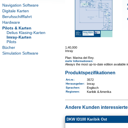
Navigation Software
Digitale Karten
Berufsschifffahrt
Hardware
Pilots & Karten
Delius Klasing-Karten
Imray-Karten
Pilots
Bücher
1;40,000
Imray
Simulation Software
Plan: Marina del Rey.
mehr Informationen
:
Always the most up-to-date edition available 
Produktspezifikationen
Art.nr.
:
3572
Herausgeber:
Imray
Sprachen:
Englisch
Regionen
:
Karibik & Amerika
Andere Kunden interessierten
DKW ID100 Karibik Ost