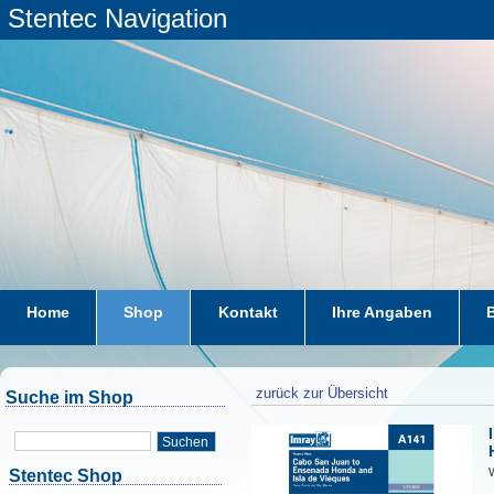
Stentec Navigation
Home
Shop
Kontakt
Ihre Angaben
zurück zur Übersicht
Suche im Shop
Suchen
W
Stentec Shop