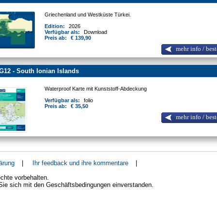
Griechenland und Westküste Türkei.
Edition:
2026
Verfügbar als:
Download
Preis ab:
€ 139,90
mehr info / best
G12 - South Ionian Islands
Waterproof Karte mit Kunststoff-Abdeckung
Verfügbar als:
folio
Preis ab:
€ 35,50
mehr info / best
ärung
|
Ihr feedback und ihre kommentare
|
chte vorbehalten.
 Sie sich mit den Geschäftsbedingungen einverstanden.