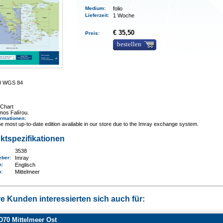
Medium
:
folio
Lieferzeit
:
1 Woche
€ 35,50
Preis:
bestellen
00 WGS 84
Chart
mos Falírou.
ormationen
:
e most up-to-date edition available in our store due to the Imray exchange system.
ktspezifikationen
3538
eber:
Imray
n:
Englisch
n
:
Mittelmeer
e Kunden interessierten sich auch für:
70 Mittelmeer Ost