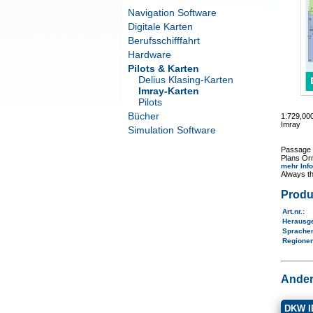
Navigation Software
Digitale Karten
Berufsschifffahrt
Hardware
Pilots & Karten
Delius Klasing-Karten
Imray-Karten
Pilots
Bücher
1:729,0
Imray
Simulation Software
Passage 
Plans Or
mehr Inf
Always th
Produ
Art.nr.
:
Herausg
Sprache
Regione
Ander
DKW ID