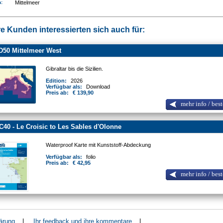
n
:
Mittelmeer
e Kunden interessierten sich auch für:
D50 Mittelmeer West
Gibraltar bis die Sizilien.
Edition:
2026
Verfügbar als:
Download
Preis ab:
€ 139,90
mehr info / best
C40 - Le Croisic to Les Sables d'Olonne
Waterproof Karte mit Kunststoff-Abdeckung
Verfügbar als:
folio
Preis ab:
€ 42,95
mehr info / best
ärung
|
Ihr feedback und ihre kommentare
|