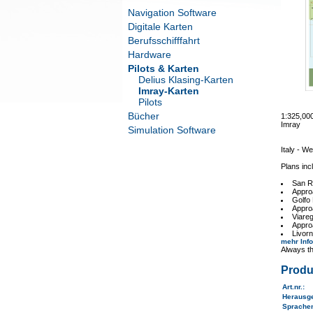
Navigation Software
Digitale Karten
Berufsschifffahrt
Hardware
Pilots & Karten
Delius Klasing-Karten
Imray-Karten
Pilots
Bücher
1:325,00
Imray
Simulation Software
Italy - W
Plans inc
San 
Appro
Golfo
Appro
Viareg
Appro
Livor
mehr Inf
Always th
Produ
Art.nr.
:
Herausg
Sprache