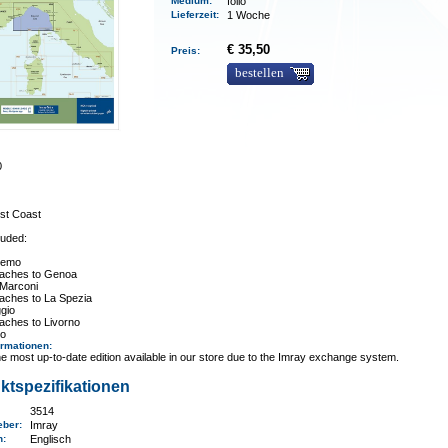
Medium
:
folio
Lieferzeit
:
1 Woche
€ 35,50
Preis:
bestellen
0
est Coast
luded:
Remo
aches to Genoa
 Marconi
aches to La Spezia
gio
aches to Livorno
no
ormationen
:
e most up-to-date edition available in our store due to the Imray exchange system.
ktspezifikationen
3514
eber:
Imray
n:
Englisch