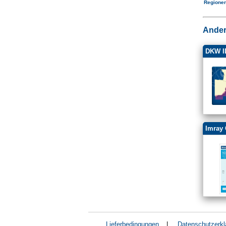
Regione
Ander
DKW I
Imray 
Lieferbedingungen
|
Datenschutzerkl