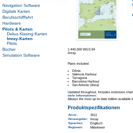
Navigation Software
Digitale Karten
Berufsschifffahrt
Hardware
Pilots & Karten
Delius Klasing-Karten
Imray-Karten
Pilots
Bücher
1:440,000 WGS 84
Imray
Simulation Software
Plans included:
Dénia
Valencia Harbour
Tarragona
Barcelona Harbour
San Antonio (Ibiza)
Updated throughout. Includes extensive chan
mehr Informationen
:
Always the most up-to-date edition available 
Produktspezifikationen
Art.nr.
:
3511
Herausgeber:
Imray
Sprachen:
Englisch
Regionen
:
Mittelmeer