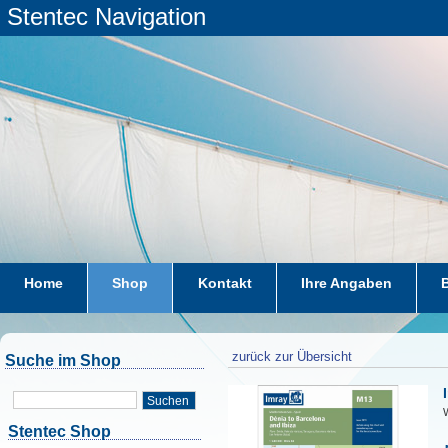
Stentec Navigation
Home
Shop
Kontakt
Ihre Angaben
zurück zur Übersicht
Suche im Shop
Suchen
W
Stentec Shop