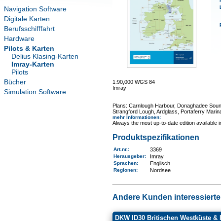
Navigation Software
Digitale Karten
Berufsschifffahrt
Hardware
Pilots & Karten
Delius Klasing-Karten
Imray-Karten
Pilots
Bücher
1:90,000 WGS 84
Imray
Simulation Software
Plans: Carnlough Harbour, Donaghadee Sound,
Strangford Lough, Ardglass, Portaferry Marina
mehr Informationen
:
Always the most up-to-date edition available 
Produktspezifikationen
Art.nr.
:
3369
Herausgeber:
Imray
Sprachen:
Englisch
Regionen
:
Nordsee
Andere Kunden interessierten
DKW ID30 Britischen Westküste & 