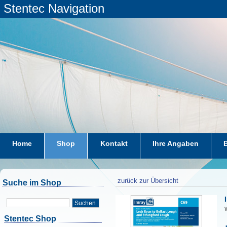
Stentec Navigation
Home
Shop
Kontakt
Ihre Angaben
zurück zur Übersicht
Suche im Shop
Suchen
W
Stentec Shop