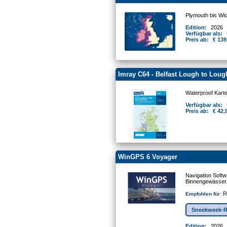
Plymouth bis Wic
Edition:
2026
Verfügbar als:
Preis ab:
€ 139
Imray C64 - Belfast Lough to Loug
Waterproof Kart
Verfügbar als:
Preis ab:
€ 42,
WinGPS 6 Voyager
Navigation Softw
Binnengewässer
Re
Empfohlen für:
Sneekweek-R
Edition:
2026